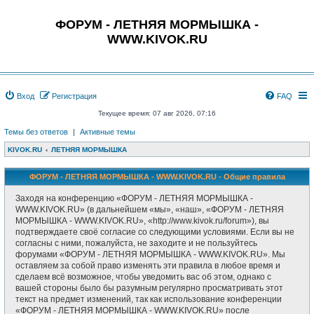
ФОРУМ - ЛЕТНЯЯ МОРМЫШКА -
WWW.KIVOK.RU
Вход
Регистрация
FAQ
Текущее время: 07 авг 2026, 07:16
Темы без ответов
|
Активные темы
KIVOK.RU
ЛЕТНЯЯ МОРМЫШКА
ФОРУМ - ЛЕТНЯЯ МОРМЫШКА - WWW.KIVOK.RU - Общие правила
Заходя на конференцию «ФОРУМ - ЛЕТНЯЯ МОРМЫШКА -
WWW.KIVOK.RU» (в дальнейшем «мы», «наш», «ФОРУМ - ЛЕТНЯЯ
МОРМЫШКА - WWW.KIVOK.RU», «http://www.kivok.ru/forum»), вы
подтверждаете своё согласие со следующими условиями. Если вы не
согласны с ними, пожалуйста, не заходите и не пользуйтесь
форумами «ФОРУМ - ЛЕТНЯЯ МОРМЫШКА - WWW.KIVOK.RU». Мы
оставляем за собой право изменять эти правила в любое время и
сделаем всё возможное, чтобы уведомить вас об этом, однако с
вашей стороны было бы разумным регулярно просматривать этот
текст на предмет изменений, так как использование конференции
«ФОРУМ - ЛЕТНЯЯ МОРМЫШКА - WWW.KIVOK.RU» после