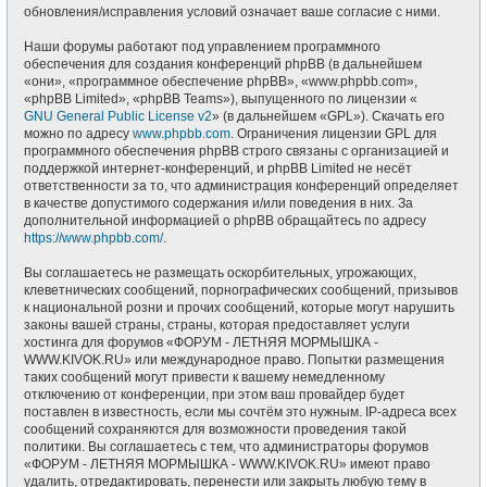
обновления/исправления условий означает ваше согласие с ними.
Наши форумы работают под управлением программного
обеспечения для создания конференций phpBB (в дальнейшем
«они», «программное обеспечение phpBB», «www.phpbb.com»,
«phpBB Limited», «phpBB Teams»), выпущенного по лицензии «
GNU General Public License v2
» (в дальнейшем «GPL»). Скачать его
можно по адресу
www.phpbb.com
. Ограничения лицензии GPL для
программного обеспечения phpBB строго связаны с организацией и
поддержкой интернет-конференций, и phpBB Limited не несёт
ответственности за то, что администрация конференций определяет
в качестве допустимого содержания и/или поведения в них. За
дополнительной информацией о phpBB обращайтесь по адресу
https://www.phpbb.com/
.
Вы соглашаетесь не размещать оскорбительных, угрожающих,
клеветнических сообщений, порнографических сообщений, призывов
к национальной розни и прочих сообщений, которые могут нарушить
законы вашей страны, страны, которая предоставляет услуги
хостинга для форумов «ФОРУМ - ЛЕТНЯЯ МОРМЫШКА -
WWW.KIVOK.RU» или международное право. Попытки размещения
таких сообщений могут привести к вашему немедленному
отключению от конференции, при этом ваш провайдер будет
поставлен в известность, если мы сочтём это нужным. IP-адреса всех
сообщений сохраняются для возможности проведения такой
политики. Вы соглашаетесь с тем, что администраторы форумов
«ФОРУМ - ЛЕТНЯЯ МОРМЫШКА - WWW.KIVOK.RU» имеют право
удалить, отредактировать, перенести или закрыть любую тему в