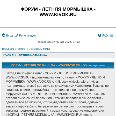
ФОРУМ - ЛЕТНЯЯ МОРМЫШКА -
WWW.KIVOK.RU
Вход
Регистрация
FAQ
Текущее время: 09 авг 2026, 07:13
Темы без ответов
|
Активные темы
KIVOK.RU
ЛЕТНЯЯ МОРМЫШКА
ФОРУМ - ЛЕТНЯЯ МОРМЫШКА - WWW.KIVOK.RU - Общие правила
Заходя на конференцию «ФОРУМ - ЛЕТНЯЯ МОРМЫШКА -
WWW.KIVOK.RU» (в дальнейшем «мы», «наш», «ФОРУМ - ЛЕТНЯЯ
МОРМЫШКА - WWW.KIVOK.RU», «http://www.kivok.ru/forum»), вы
подтверждаете своё согласие со следующими условиями. Если вы не
согласны с ними, пожалуйста, не заходите и не пользуйтесь
форумами «ФОРУМ - ЛЕТНЯЯ МОРМЫШКА - WWW.KIVOK.RU». Мы
оставляем за собой право изменять эти правила в любое время и
сделаем всё возможное, чтобы уведомить вас об этом, однако с
вашей стороны было бы разумным регулярно просматривать этот
текст на предмет изменений, так как использование конференции
«ФОРУМ - ЛЕТНЯЯ МОРМЫШКА - WWW.KIVOK.RU» после