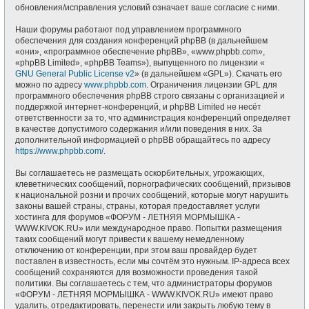
обновления/исправления условий означает ваше согласие с ними.
Наши форумы работают под управлением программного
обеспечения для создания конференций phpBB (в дальнейшем
«они», «программное обеспечение phpBB», «www.phpbb.com»,
«phpBB Limited», «phpBB Teams»), выпущенного по лицензии «
GNU General Public License v2
» (в дальнейшем «GPL»). Скачать его
можно по адресу
www.phpbb.com
. Ограничения лицензии GPL для
программного обеспечения phpBB строго связаны с организацией и
поддержкой интернет-конференций, и phpBB Limited не несёт
ответственности за то, что администрация конференций определяет
в качестве допустимого содержания и/или поведения в них. За
дополнительной информацией о phpBB обращайтесь по адресу
https://www.phpbb.com/
.
Вы соглашаетесь не размещать оскорбительных, угрожающих,
клеветнических сообщений, порнографических сообщений, призывов
к национальной розни и прочих сообщений, которые могут нарушить
законы вашей страны, страны, которая предоставляет услуги
хостинга для форумов «ФОРУМ - ЛЕТНЯЯ МОРМЫШКА -
WWW.KIVOK.RU» или международное право. Попытки размещения
таких сообщений могут привести к вашему немедленному
отключению от конференции, при этом ваш провайдер будет
поставлен в известность, если мы сочтём это нужным. IP-адреса всех
сообщений сохраняются для возможности проведения такой
политики. Вы соглашаетесь с тем, что администраторы форумов
«ФОРУМ - ЛЕТНЯЯ МОРМЫШКА - WWW.KIVOK.RU» имеют право
удалить, отредактировать, перенести или закрыть любую тему в