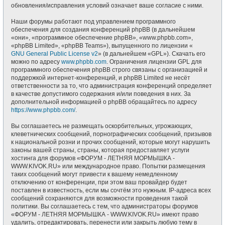
обновления/исправления условий означает ваше согласие с ними.
Наши форумы работают под управлением программного
обеспечения для создания конференций phpBB (в дальнейшем
«они», «программное обеспечение phpBB», «www.phpbb.com»,
«phpBB Limited», «phpBB Teams»), выпущенного по лицензии «
GNU General Public License v2
» (в дальнейшем «GPL»). Скачать его
можно по адресу
www.phpbb.com
. Ограничения лицензии GPL для
программного обеспечения phpBB строго связаны с организацией и
поддержкой интернет-конференций, и phpBB Limited не несёт
ответственности за то, что администрация конференций определяет
в качестве допустимого содержания и/или поведения в них. За
дополнительной информацией о phpBB обращайтесь по адресу
https://www.phpbb.com/
.
Вы соглашаетесь не размещать оскорбительных, угрожающих,
клеветнических сообщений, порнографических сообщений, призывов
к национальной розни и прочих сообщений, которые могут нарушить
законы вашей страны, страны, которая предоставляет услуги
хостинга для форумов «ФОРУМ - ЛЕТНЯЯ МОРМЫШКА -
WWW.KIVOK.RU» или международное право. Попытки размещения
таких сообщений могут привести к вашему немедленному
отключению от конференции, при этом ваш провайдер будет
поставлен в известность, если мы сочтём это нужным. IP-адреса всех
сообщений сохраняются для возможности проведения такой
политики. Вы соглашаетесь с тем, что администраторы форумов
«ФОРУМ - ЛЕТНЯЯ МОРМЫШКА - WWW.KIVOK.RU» имеют право
удалить, отредактировать, перенести или закрыть любую тему в