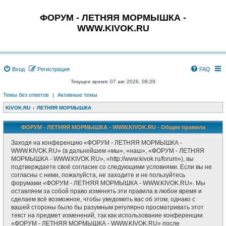
ФОРУМ - ЛЕТНЯЯ МОРМЫШКА -
WWW.KIVOK.RU
Вход
Регистрация
FAQ
Текущее время: 07 авг 2026, 08:29
Темы без ответов
|
Активные темы
KIVOK.RU
ЛЕТНЯЯ МОРМЫШКА
ФОРУМ - ЛЕТНЯЯ МОРМЫШКА - WWW.KIVOK.RU - Общие правила
Заходя на конференцию «ФОРУМ - ЛЕТНЯЯ МОРМЫШКА -
WWW.KIVOK.RU» (в дальнейшем «мы», «наш», «ФОРУМ - ЛЕТНЯЯ
МОРМЫШКА - WWW.KIVOK.RU», «http://www.kivok.ru/forum»), вы
подтверждаете своё согласие со следующими условиями. Если вы не
согласны с ними, пожалуйста, не заходите и не пользуйтесь
форумами «ФОРУМ - ЛЕТНЯЯ МОРМЫШКА - WWW.KIVOK.RU». Мы
оставляем за собой право изменять эти правила в любое время и
сделаем всё возможное, чтобы уведомить вас об этом, однако с
вашей стороны было бы разумным регулярно просматривать этот
текст на предмет изменений, так как использование конференции
«ФОРУМ - ЛЕТНЯЯ МОРМЫШКА - WWW.KIVOK.RU» после