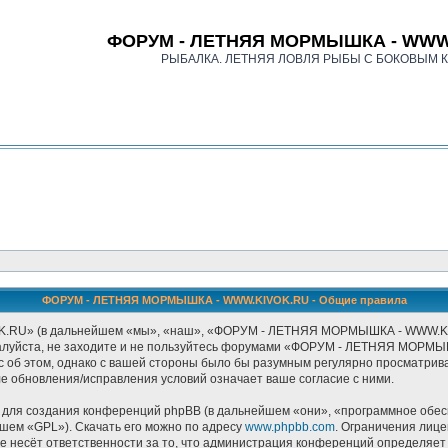
ФОРУМ - ЛЕТНЯЯ МОРМЫШКА - WWW
РЫБАЛКА. ЛЕТНЯЯ ЛОВЛЯ РЫБЫ С БОКОВЫМ 
ФОРУМ - ЛЕТНЯЯ МОРМЫШКА - WWW.KIVOK.RU - Общие правила
» (в дальнейшем «мы», «наш», «ФОРУМ - ЛЕТНЯЯ МОРМЫШКА - WWW.KIVOK.RU
ожалуйста, не заходите и не пользуйтесь форумами «ФОРУМ - ЛЕТНЯЯ МОРМЫ
с об этом, однако с вашей стороны было бы разумным регулярно просматриват
бновления/исправления условий означает ваше согласие с ними.
ля создания конференций phpBB (в дальнейшем «они», «программное обесп
йшем «GPL»). Скачать его можно по адресу
www.phpbb.com
. Ограничения лиц
е несёт ответственности за то, что администрация конференций определяет в