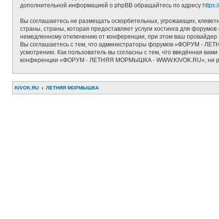
дополнительной информацией о phpBB обращайтесь по адресу
https
Вы соглашаетесь не размещать оскорбительных, угрожающих, клеветн
страны, страны, которая предоставляет услуги хостинга для фору
немедленному отключению от конференции, при этом ваш провайдер б
Вы соглашаетесь с тем, что администраторы форумов «ФОРУМ - ЛЕТ
усмотрению. Как пользователь вы согласны с тем, что введённая вам
конференции «ФОРУМ - ЛЕТНЯЯ МОРМЫШКА - WWW.KIVOK.RU», ни phpBB 
KIVOK.RU
ЛЕТНЯЯ МОРМЫШКА