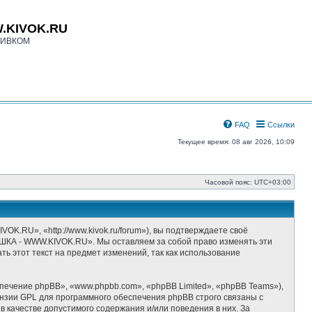
.KIVOK.RU
КИВКОМ
FAQ
Ссылки
Текущее время: 08 авг 2026, 10:09
Часовой пояс:
UTC+03:00
», «http://www.kivok.ru/forum»), вы подтверждаете своё
ШКА - WWW.KIVOK.RU». Мы оставляем за собой право изменять эти
ь этот текст на предмет изменений, так как использование
ечение phpBB», «www.phpbb.com», «phpBB Limited», «phpBB Teams»),
ензии GPL для программного обеспечения phpBB строго связаны с
 качестве допустимого содержания и/или поведения в них. За