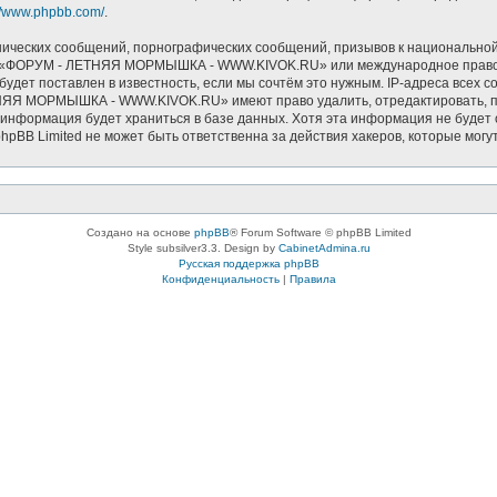
://www.phpbb.com/
.
ических сообщений, порнографических сообщений, призывов к национальной
мов «ФОРУМ - ЛЕТНЯЯ МОРМЫШКА - WWW.KIVOK.RU» или международное право.
удет поставлен в известность, если мы сочтём это нужным. IP-адреса всех 
НЯЯ МОРМЫШКА - WWW.KIVOK.RU» имеют право удалить, отредактировать, пе
и информация будет храниться в базе данных. Хотя эта информация не буде
Limited не может быть ответственна за действия хакеров, которые могут 
Создано на основе
phpBB
® Forum Software © phpBB Limited
Style subsilver3.3. Design by
CabinetAdmina.ru
Русская поддержка phpBB
Конфиденциальность
|
Правила