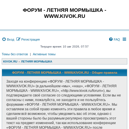
ФОРУМ - ЛЕТНЯЯ МОРМЫШКА -
WWW.KIVOK.RU
Вход
Регистрация
FAQ
Текущее время: 10 авг 2026, 07:57
Темы без ответов
|
Активные темы
KIVOK.RU
ЛЕТНЯЯ МОРМЫШКА
ФОРУМ - ЛЕТНЯЯ МОРМЫШКА - WWW.KIVOK.RU - Общие правила
Заходя на конференцию «ФОРУМ - ЛЕТНЯЯ МОРМЫШКА -
WWW.KIVOK.RU» (в дальнейшем «мы», «наш», «ФОРУМ - ЛЕТНЯЯ
МОРМЫШКА - WWW.KIVOK.RU», «http://www.kivok.ru/forum»), вы
подтверждаете своё согласие со следующими условиями. Если вы не
согласны с ними, пожалуйста, не заходите и не пользуйтесь
форумами «ФОРУМ - ЛЕТНЯЯ МОРМЫШКА - WWW.KIVOK.RU». Мы
оставляем за собой право изменять эти правила в любое время и
сделаем всё возможное, чтобы уведомить вас об этом, однако с
вашей стороны было бы разумным регулярно просматривать этот
текст на предмет изменений, так как использование конференции
«ФОРУМ - ЛЕТНЯЯ МОРМЫШКА - WWW.KIVOK.RU» после