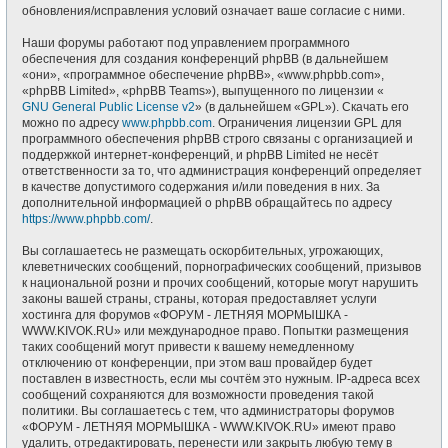
обновления/исправления условий означает ваше согласие с ними.
Наши форумы работают под управлением программного
обеспечения для создания конференций phpBB (в дальнейшем
«они», «программное обеспечение phpBB», «www.phpbb.com»,
«phpBB Limited», «phpBB Teams»), выпущенного по лицензии «
GNU General Public License v2
» (в дальнейшем «GPL»). Скачать его
можно по адресу
www.phpbb.com
. Ограничения лицензии GPL для
программного обеспечения phpBB строго связаны с организацией и
поддержкой интернет-конференций, и phpBB Limited не несёт
ответственности за то, что администрация конференций определяет
в качестве допустимого содержания и/или поведения в них. За
дополнительной информацией о phpBB обращайтесь по адресу
https://www.phpbb.com/
.
Вы соглашаетесь не размещать оскорбительных, угрожающих,
клеветнических сообщений, порнографических сообщений, призывов
к национальной розни и прочих сообщений, которые могут нарушить
законы вашей страны, страны, которая предоставляет услуги
хостинга для форумов «ФОРУМ - ЛЕТНЯЯ МОРМЫШКА -
WWW.KIVOK.RU» или международное право. Попытки размещения
таких сообщений могут привести к вашему немедленному
отключению от конференции, при этом ваш провайдер будет
поставлен в известность, если мы сочтём это нужным. IP-адреса всех
сообщений сохраняются для возможности проведения такой
политики. Вы соглашаетесь с тем, что администраторы форумов
«ФОРУМ - ЛЕТНЯЯ МОРМЫШКА - WWW.KIVOK.RU» имеют право
удалить, отредактировать, перенести или закрыть любую тему в