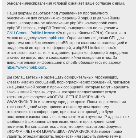
обновления/исправления условий означает ваше согласие с ними.
Наши форумы работают под управлением программного
обеспечения для создания конференций phpBB (в дальнейшем
«они», «программное обеспечение phpBB», «www.phpbb.com»,
«phpBB Limited», «phpBB Teams»), выпущенного по лицензии «
GNU General Public License v2
» (в дальнейшем «GPL»). Скачать его
можно по адресу
www.phpbb.com
. Ограничения лицензии GPL для
программного обеспечения phpBB строго связаны с организацией и
поддержкой интернет-конференций, и phpBB Limited не несёт
ответственности за то, что администрация конференций определяет
в качестве допустимого содержания и/или поведения в них. За
дополнительной информацией о phpBB обращайтесь по адресу
https://www.phpbb.com/
.
Вы соглашаетесь не размещать оскорбительных, угрожающих,
клеветнических сообщений, порнографических сообщений, призывов
к национальной розни и прочих сообщений, которые могут нарушить
законы вашей страны, страны, которая предоставляет услуги
хостинга для форумов «ФОРУМ - ЛЕТНЯЯ МОРМЫШКА -
WWW.KIVOK.RU» или международное право. Попытки размещения
таких сообщений могут привести к вашему немедленному
отключению от конференции, при этом ваш провайдер будет
поставлен в известность, если мы сочтём это нужным. IP-адреса всех
сообщений сохраняются для возможности проведения такой
политики. Вы соглашаетесь с тем, что администраторы форумов
«ФОРУМ - ЛЕТНЯЯ МОРМЫШКА - WWW.KIVOK.RU» имеют право
удалить, отредактировать, перенести или закрыть любую тему в