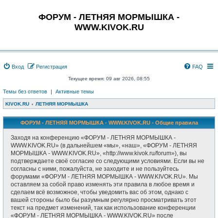
ФОРУМ - ЛЕТНЯЯ МОРМЫШКА -
WWW.KIVOK.RU
Вход
Регистрация
FAQ
Текущее время: 09 авг 2026, 08:55
Темы без ответов
|
Активные темы
KIVOK.RU
ЛЕТНЯЯ МОРМЫШКА
ФОРУМ - ЛЕТНЯЯ МОРМЫШКА - WWW.KIVOK.RU - Общие правила
Заходя на конференцию «ФОРУМ - ЛЕТНЯЯ МОРМЫШКА -
WWW.KIVOK.RU» (в дальнейшем «мы», «наш», «ФОРУМ - ЛЕТНЯЯ
МОРМЫШКА - WWW.KIVOK.RU», «http://www.kivok.ru/forum»), вы
подтверждаете своё согласие со следующими условиями. Если вы не
согласны с ними, пожалуйста, не заходите и не пользуйтесь
форумами «ФОРУМ - ЛЕТНЯЯ МОРМЫШКА - WWW.KIVOK.RU». Мы
оставляем за собой право изменять эти правила в любое время и
сделаем всё возможное, чтобы уведомить вас об этом, однако с
вашей стороны было бы разумным регулярно просматривать этот
текст на предмет изменений, так как использование конференции
«ФОРУМ - ЛЕТНЯЯ МОРМЫШКА - WWW.KIVOK.RU» после