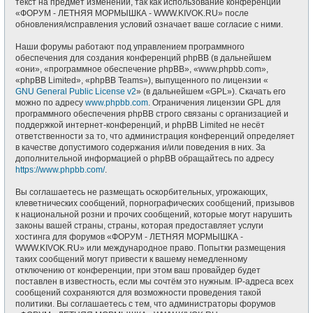
текст на предмет изменений, так как использование конференции
«ФОРУМ - ЛЕТНЯЯ МОРМЫШКА - WWW.KIVOK.RU» после
обновления/исправления условий означает ваше согласие с ними.
Наши форумы работают под управлением программного
обеспечения для создания конференций phpBB (в дальнейшем
«они», «программное обеспечение phpBB», «www.phpbb.com»,
«phpBB Limited», «phpBB Teams»), выпущенного по лицензии «
GNU General Public License v2
» (в дальнейшем «GPL»). Скачать его
можно по адресу
www.phpbb.com
. Ограничения лицензии GPL для
программного обеспечения phpBB строго связаны с организацией и
поддержкой интернет-конференций, и phpBB Limited не несёт
ответственности за то, что администрация конференций определяет
в качестве допустимого содержания и/или поведения в них. За
дополнительной информацией о phpBB обращайтесь по адресу
https://www.phpbb.com/
.
Вы соглашаетесь не размещать оскорбительных, угрожающих,
клеветнических сообщений, порнографических сообщений, призывов
к национальной розни и прочих сообщений, которые могут нарушить
законы вашей страны, страны, которая предоставляет услуги
хостинга для форумов «ФОРУМ - ЛЕТНЯЯ МОРМЫШКА -
WWW.KIVOK.RU» или международное право. Попытки размещения
таких сообщений могут привести к вашему немедленному
отключению от конференции, при этом ваш провайдер будет
поставлен в известность, если мы сочтём это нужным. IP-адреса всех
сообщений сохраняются для возможности проведения такой
политики. Вы соглашаетесь с тем, что администраторы форумов