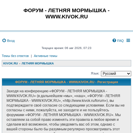
ФОРУМ - ЛЕТНЯЯ МОРМЫШКА -
WWW.KIVOK.RU
Вход
FAQ
Текущее время: 06 авг 2026, 07:23
Темы без ответов
|
Активные темы
KIVOK.RU
ЛЕТНЯЯ МОРМЫШКА
Язык:
ФОРУМ - ЛЕТНЯЯ МОРМЫШКА - WWW.KIVOK.RU - Регистрация
Заходя на конференцию «ФОРУМ - ЛЕТНЯЯ МОРМЫШКА -
WWW.KIVOK.RU» (в дальнейшем «мы», «наш», «ФОРУМ - ЛЕТНЯЯ
МОРМЫШКА - WWW.KIVOK.RU», «http://www.kivok.ru/forum»), вы
подтверждаете своё согласие со следующими условиями. Если вы не
согласны с ними, пожалуйста, не заходите и не пользуйтесь
форумами «ФОРУМ - ЛЕТНЯЯ МОРМЫШКА - WWW.KIVOK.RU». Мы
оставляем за собой право изменять эти правила в любое время и
сделаем всё возможное, чтобы уведомить вас об этом, однако с
вашей стороны было бы разумным регулярно просматривать этот