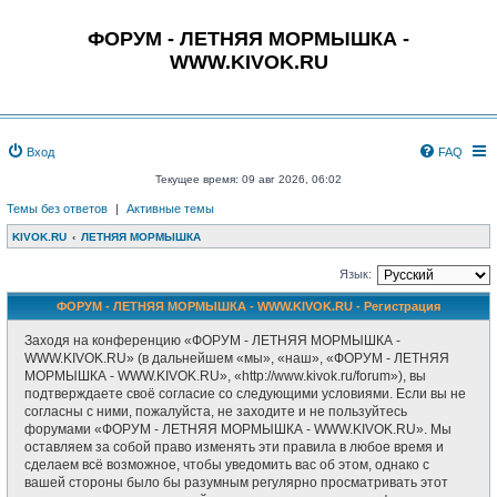
ФОРУМ - ЛЕТНЯЯ МОРМЫШКА -
WWW.KIVOK.RU
Вход
FAQ
Текущее время: 09 авг 2026, 06:02
Темы без ответов
|
Активные темы
KIVOK.RU
ЛЕТНЯЯ МОРМЫШКА
Язык:
ФОРУМ - ЛЕТНЯЯ МОРМЫШКА - WWW.KIVOK.RU - Регистрация
Заходя на конференцию «ФОРУМ - ЛЕТНЯЯ МОРМЫШКА -
WWW.KIVOK.RU» (в дальнейшем «мы», «наш», «ФОРУМ - ЛЕТНЯЯ
МОРМЫШКА - WWW.KIVOK.RU», «http://www.kivok.ru/forum»), вы
подтверждаете своё согласие со следующими условиями. Если вы не
согласны с ними, пожалуйста, не заходите и не пользуйтесь
форумами «ФОРУМ - ЛЕТНЯЯ МОРМЫШКА - WWW.KIVOK.RU». Мы
оставляем за собой право изменять эти правила в любое время и
сделаем всё возможное, чтобы уведомить вас об этом, однако с
вашей стороны было бы разумным регулярно просматривать этот