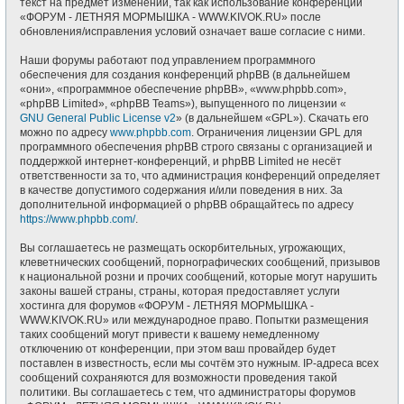
текст на предмет изменений, так как использование конференции
«ФОРУМ - ЛЕТНЯЯ МОРМЫШКА - WWW.KIVOK.RU» после
обновления/исправления условий означает ваше согласие с ними.
Наши форумы работают под управлением программного
обеспечения для создания конференций phpBB (в дальнейшем
«они», «программное обеспечение phpBB», «www.phpbb.com»,
«phpBB Limited», «phpBB Teams»), выпущенного по лицензии «
GNU General Public License v2
» (в дальнейшем «GPL»). Скачать его
можно по адресу
www.phpbb.com
. Ограничения лицензии GPL для
программного обеспечения phpBB строго связаны с организацией и
поддержкой интернет-конференций, и phpBB Limited не несёт
ответственности за то, что администрация конференций определяет
в качестве допустимого содержания и/или поведения в них. За
дополнительной информацией о phpBB обращайтесь по адресу
https://www.phpbb.com/
.
Вы соглашаетесь не размещать оскорбительных, угрожающих,
клеветнических сообщений, порнографических сообщений, призывов
к национальной розни и прочих сообщений, которые могут нарушить
законы вашей страны, страны, которая предоставляет услуги
хостинга для форумов «ФОРУМ - ЛЕТНЯЯ МОРМЫШКА -
WWW.KIVOK.RU» или международное право. Попытки размещения
таких сообщений могут привести к вашему немедленному
отключению от конференции, при этом ваш провайдер будет
поставлен в известность, если мы сочтём это нужным. IP-адреса всех
сообщений сохраняются для возможности проведения такой
политики. Вы соглашаетесь с тем, что администраторы форумов