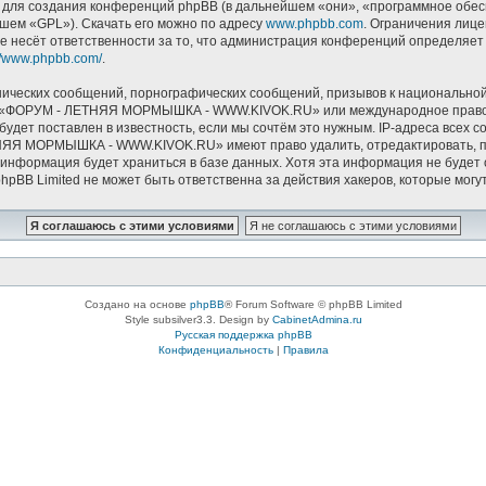
ля создания конференций phpBB (в дальнейшем «они», «программное обесп
йшем «GPL»). Скачать его можно по адресу
www.phpbb.com
. Ограничения лиц
е несёт ответственности за то, что администрация конференций определяет в
://www.phpbb.com/
.
ических сообщений, порнографических сообщений, призывов к национальной
мов «ФОРУМ - ЛЕТНЯЯ МОРМЫШКА - WWW.KIVOK.RU» или международное право.
удет поставлен в известность, если мы сочтём это нужным. IP-адреса всех 
НЯЯ МОРМЫШКА - WWW.KIVOK.RU» имеют право удалить, отредактировать, пе
и информация будет храниться в базе данных. Хотя эта информация не буде
Limited не может быть ответственна за действия хакеров, которые могут 
Создано на основе
phpBB
® Forum Software © phpBB Limited
Style subsilver3.3. Design by
CabinetAdmina.ru
Русская поддержка phpBB
Конфиденциальность
|
Правила