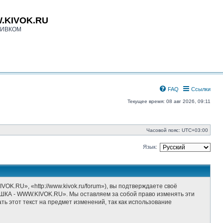
.KIVOK.RU
КИВКОМ
FAQ
Ссылки
Текущее время: 08 авг 2026, 09:11
Часовой пояс:
UTC+03:00
Язык:
», «http://www.kivok.ru/forum»), вы подтверждаете своё
ШКА - WWW.KIVOK.RU». Мы оставляем за собой право изменять эти
ь этот текст на предмет изменений, так как использование