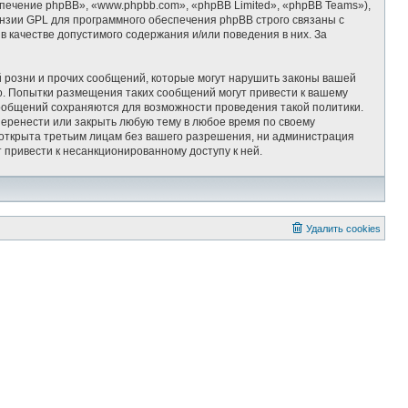
ечение phpBB», «www.phpbb.com», «phpBB Limited», «phpBB Teams»),
ензии GPL для программного обеспечения phpBB строго связаны с
 качестве допустимого содержания и/или поведения в них. За
 розни и прочих сообщений, которые могут нарушить законы вашей
 Попытки размещения таких сообщений могут привести к вашему
сообщений сохраняются для возможности проведения такой политики.
ренести или закрыть любую тему в любое время по своему
т открыта третьим лицам без вашего разрешения, ни администрация
привести к несанкционированному доступу к ней.
Удалить cookies