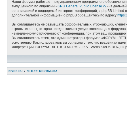
Наши форумы работают под управлением программного обеспечения д
выпущенного по лицензии «
GNU General Public License v2
» (в дальне
организацией и поддержкой интернет-конференций, и phpBB Limited н
дополнительной информацией о phpBB обращайтесь по адресу
https
Вы соглашаетесь не размещать оскорбительных, угрожающих, клеветн
страны, страны, которая предоставляет услуги хостинга для фору
немедленному отключению от конференции, при этом ваш провайдер б
Вы соглашаетесь с тем, что администраторы форумов «ФОРУМ - ЛЕТ
усмотрению. Как пользователь вы согласны с тем, что введённая вам
конференции «ФОРУМ - ЛЕТНЯЯ МОРМЫШКА - WWW.KIVOK.RU», ни phpBB 
KIVOK.RU
ЛЕТНЯЯ МОРМЫШКА