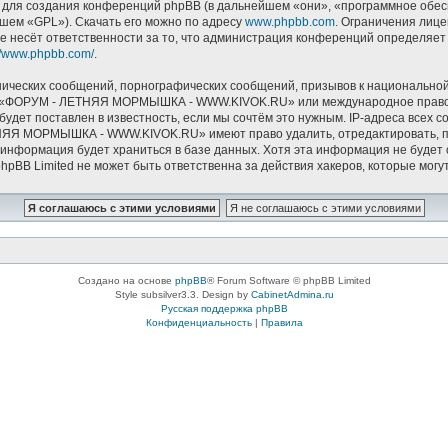
ля создания конференций phpBB (в дальнейшем «они», «программное обесп
йшем «GPL»). Скачать его можно по адресу
www.phpbb.com
. Ограничения лиц
е несёт ответственности за то, что администрация конференций определяет в
://www.phpbb.com/
.
ических сообщений, порнографических сообщений, призывов к национальной
мов «ФОРУМ - ЛЕТНЯЯ МОРМЫШКА - WWW.KIVOK.RU» или международное право.
удет поставлен в известность, если мы сочтём это нужным. IP-адреса всех 
НЯЯ МОРМЫШКА - WWW.KIVOK.RU» имеют право удалить, отредактировать, пе
и информация будет храниться в базе данных. Хотя эта информация не буде
Limited не может быть ответственна за действия хакеров, которые могут 
Создано на основе
phpBB
® Forum Software © phpBB Limited
Style subsilver3.3. Design by
CabinetAdmina.ru
Русская поддержка phpBB
Конфиденциальность
|
Правила