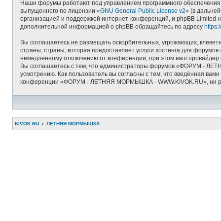
Наши форумы работают под управлением программного обеспечения д
выпущенного по лицензии «
GNU General Public License v2
» (в дальне
организацией и поддержкой интернет-конференций, и phpBB Limited н
дополнительной информацией о phpBB обращайтесь по адресу
https
Вы соглашаетесь не размещать оскорбительных, угрожающих, клеветн
страны, страны, которая предоставляет услуги хостинга для фору
немедленному отключению от конференции, при этом ваш провайдер б
Вы соглашаетесь с тем, что администраторы форумов «ФОРУМ - ЛЕТ
усмотрению. Как пользователь вы согласны с тем, что введённая вам
конференции «ФОРУМ - ЛЕТНЯЯ МОРМЫШКА - WWW.KIVOK.RU», ни phpBB 
KIVOK.RU
ЛЕТНЯЯ МОРМЫШКА