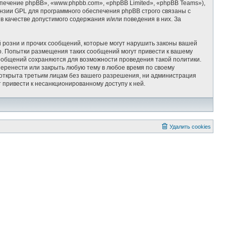
ечение phpBB», «www.phpbb.com», «phpBB Limited», «phpBB Teams»),
ензии GPL для программного обеспечения phpBB строго связаны с
 качестве допустимого содержания и/или поведения в них. За
 розни и прочих сообщений, которые могут нарушить законы вашей
 Попытки размещения таких сообщений могут привести к вашему
сообщений сохраняются для возможности проведения такой политики.
ренести или закрыть любую тему в любое время по своему
т открыта третьим лицам без вашего разрешения, ни администрация
привести к несанкционированному доступу к ней.
Удалить cookies