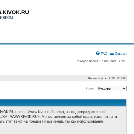
.KIVOK.RU
КИВКОМ
FAQ
Ссылки
Текущее время: 07 авг 2026, 17:09
Часовой пояс:
UTC+03:00
Язык:
», «http://www.kivok.ru/forum»), вы подтверждаете своё
ШКА - WWW.KIVOK.RU». Мы оставляем за собой право изменять эти
ь этот текст на предмет изменений, так как использование