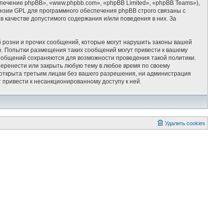
ечение phpBB», «www.phpbb.com», «phpBB Limited», «phpBB Teams»),
ензии GPL для программного обеспечения phpBB строго связаны с
 качестве допустимого содержания и/или поведения в них. За
 розни и прочих сообщений, которые могут нарушить законы вашей
 Попытки размещения таких сообщений могут привести к вашему
сообщений сохраняются для возможности проведения такой политики.
ренести или закрыть любую тему в любое время по своему
т открыта третьим лицам без вашего разрешения, ни администрация
привести к несанкционированному доступу к ней.
Удалить cookies