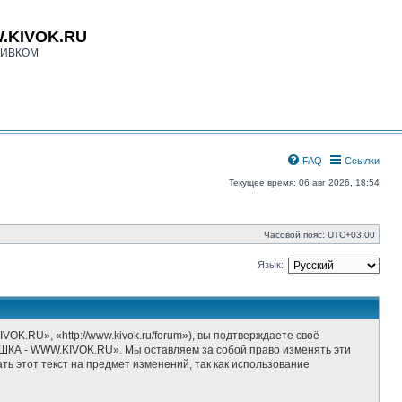
.KIVOK.RU
КИВКОМ
FAQ
Ссылки
Текущее время: 06 авг 2026, 18:54
Часовой пояс:
UTC+03:00
Язык:
», «http://www.kivok.ru/forum»), вы подтверждаете своё
ШКА - WWW.KIVOK.RU». Мы оставляем за собой право изменять эти
ь этот текст на предмет изменений, так как использование