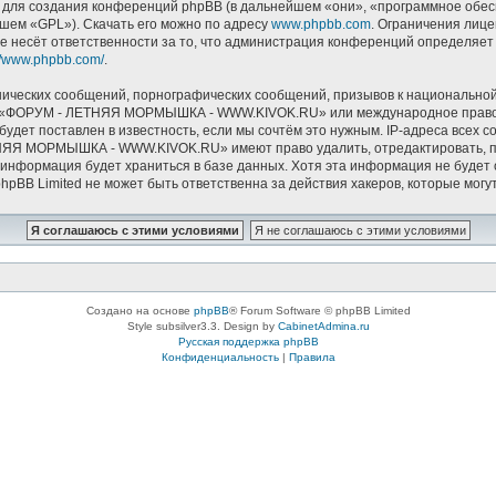
ля создания конференций phpBB (в дальнейшем «они», «программное обесп
йшем «GPL»). Скачать его можно по адресу
www.phpbb.com
. Ограничения лиц
е несёт ответственности за то, что администрация конференций определяет в
://www.phpbb.com/
.
ических сообщений, порнографических сообщений, призывов к национальной
мов «ФОРУМ - ЛЕТНЯЯ МОРМЫШКА - WWW.KIVOK.RU» или международное право.
удет поставлен в известность, если мы сочтём это нужным. IP-адреса всех 
НЯЯ МОРМЫШКА - WWW.KIVOK.RU» имеют право удалить, отредактировать, пе
и информация будет храниться в базе данных. Хотя эта информация не буде
Limited не может быть ответственна за действия хакеров, которые могут 
Создано на основе
phpBB
® Forum Software © phpBB Limited
Style subsilver3.3. Design by
CabinetAdmina.ru
Русская поддержка phpBB
Конфиденциальность
|
Правила