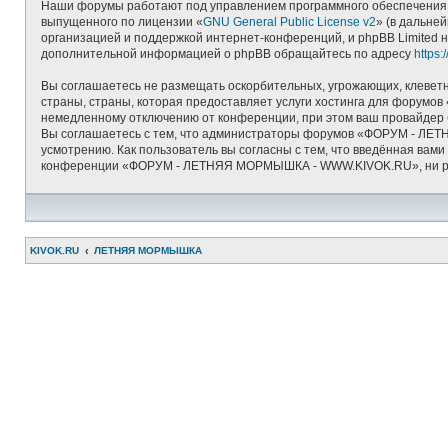
Наши форумы работают под управлением программного обеспечения д
выпущенного по лицензии «
GNU General Public License v2
» (в дальне
организацией и поддержкой интернет-конференций, и phpBB Limited н
дополнительной информацией о phpBB обращайтесь по адресу
https
Вы соглашаетесь не размещать оскорбительных, угрожающих, клеветн
страны, страны, которая предоставляет услуги хостинга для фору
немедленному отключению от конференции, при этом ваш провайдер б
Вы соглашаетесь с тем, что администраторы форумов «ФОРУМ - ЛЕТ
усмотрению. Как пользователь вы согласны с тем, что введённая вам
конференции «ФОРУМ - ЛЕТНЯЯ МОРМЫШКА - WWW.KIVOK.RU», ни phpBB 
KIVOK.RU
ЛЕТНЯЯ МОРМЫШКА