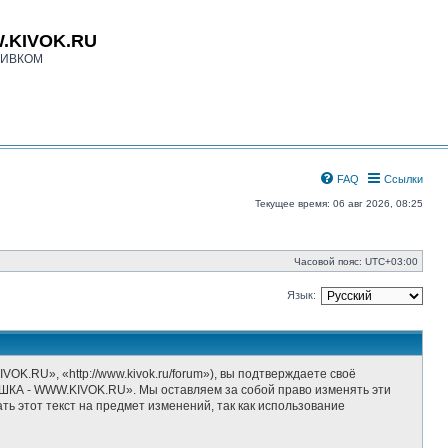
.KIVOK.RU
КИВКОМ
FAQ
Ссылки
Текущее время: 06 авг 2026, 08:25
Часовой пояс:
UTC+03:00
Язык:
», «http://www.kivok.ru/forum»), вы подтверждаете своё
ШКА - WWW.KIVOK.RU». Мы оставляем за собой право изменять эти
ь этот текст на предмет изменений, так как использование