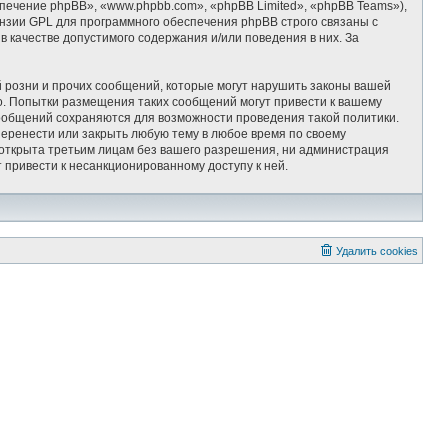
ечение phpBB», «www.phpbb.com», «phpBB Limited», «phpBB Teams»),
ензии GPL для программного обеспечения phpBB строго связаны с
 качестве допустимого содержания и/или поведения в них. За
 розни и прочих сообщений, которые могут нарушить законы вашей
 Попытки размещения таких сообщений могут привести к вашему
сообщений сохраняются для возможности проведения такой политики.
ренести или закрыть любую тему в любое время по своему
т открыта третьим лицам без вашего разрешения, ни администрация
привести к несанкционированному доступу к ней.
Удалить cookies