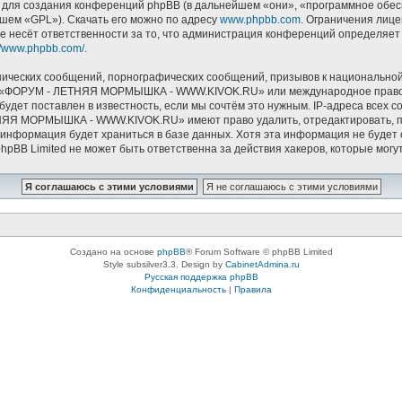
ля создания конференций phpBB (в дальнейшем «они», «программное обесп
йшем «GPL»). Скачать его можно по адресу
www.phpbb.com
. Ограничения лиц
е несёт ответственности за то, что администрация конференций определяет в
://www.phpbb.com/
.
ических сообщений, порнографических сообщений, призывов к национальной
мов «ФОРУМ - ЛЕТНЯЯ МОРМЫШКА - WWW.KIVOK.RU» или международное право.
удет поставлен в известность, если мы сочтём это нужным. IP-адреса всех 
НЯЯ МОРМЫШКА - WWW.KIVOK.RU» имеют право удалить, отредактировать, пе
и информация будет храниться в базе данных. Хотя эта информация не буде
Limited не может быть ответственна за действия хакеров, которые могут 
Создано на основе
phpBB
® Forum Software © phpBB Limited
Style subsilver3.3. Design by
CabinetAdmina.ru
Русская поддержка phpBB
Конфиденциальность
|
Правила