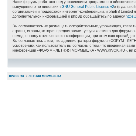
Наши форумы работают под управлением программного обеспечения д
выпущенного по лицензии «
GNU General Public License v2
» (в дальне
организацией и поддержкой интернет-конференций, и phpBB Limited н
дополнительной информацией о phpBB обращайтесь по адресу
https
Вы соглашаетесь не размещать оскорбительных, угрожающих, клеветн
страны, страны, которая предоставляет услуги хостинга для фору
немедленному отключению от конференции, при этом ваш провайдер б
Вы соглашаетесь с тем, что администраторы форумов «ФОРУМ - ЛЕТ
усмотрению. Как пользователь вы согласны с тем, что введённая вам
конференции «ФОРУМ - ЛЕТНЯЯ МОРМЫШКА - WWW.KIVOK.RU», ни phpBB 
KIVOK.RU
ЛЕТНЯЯ МОРМЫШКА