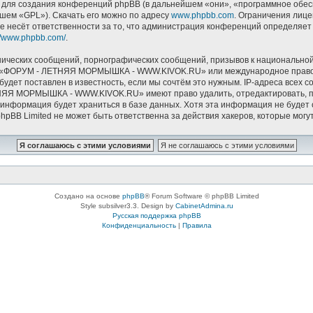
ля создания конференций phpBB (в дальнейшем «они», «программное обесп
йшем «GPL»). Скачать его можно по адресу
www.phpbb.com
. Ограничения лиц
е несёт ответственности за то, что администрация конференций определяет в
://www.phpbb.com/
.
ических сообщений, порнографических сообщений, призывов к национальной
мов «ФОРУМ - ЛЕТНЯЯ МОРМЫШКА - WWW.KIVOK.RU» или международное право.
удет поставлен в известность, если мы сочтём это нужным. IP-адреса всех 
НЯЯ МОРМЫШКА - WWW.KIVOK.RU» имеют право удалить, отредактировать, пе
и информация будет храниться в базе данных. Хотя эта информация не буде
Limited не может быть ответственна за действия хакеров, которые могут 
Создано на основе
phpBB
® Forum Software © phpBB Limited
Style subsilver3.3. Design by
CabinetAdmina.ru
Русская поддержка phpBB
Конфиденциальность
|
Правила