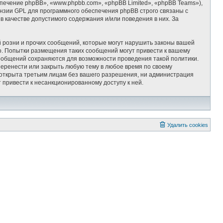
ечение phpBB», «www.phpbb.com», «phpBB Limited», «phpBB Teams»),
ензии GPL для программного обеспечения phpBB строго связаны с
 качестве допустимого содержания и/или поведения в них. За
 розни и прочих сообщений, которые могут нарушить законы вашей
 Попытки размещения таких сообщений могут привести к вашему
сообщений сохраняются для возможности проведения такой политики.
ренести или закрыть любую тему в любое время по своему
т открыта третьим лицам без вашего разрешения, ни администрация
привести к несанкционированному доступу к ней.
Удалить cookies