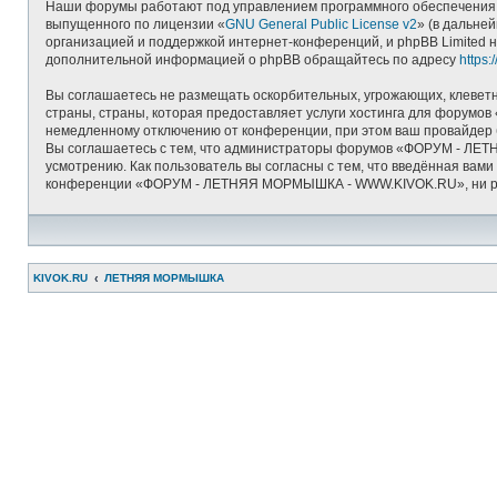
Наши форумы работают под управлением программного обеспечения д
выпущенного по лицензии «
GNU General Public License v2
» (в дальне
организацией и поддержкой интернет-конференций, и phpBB Limited н
дополнительной информацией о phpBB обращайтесь по адресу
https
Вы соглашаетесь не размещать оскорбительных, угрожающих, клеветн
страны, страны, которая предоставляет услуги хостинга для фору
немедленному отключению от конференции, при этом ваш провайдер б
Вы соглашаетесь с тем, что администраторы форумов «ФОРУМ - ЛЕТ
усмотрению. Как пользователь вы согласны с тем, что введённая вам
конференции «ФОРУМ - ЛЕТНЯЯ МОРМЫШКА - WWW.KIVOK.RU», ни phpBB 
KIVOK.RU
ЛЕТНЯЯ МОРМЫШКА