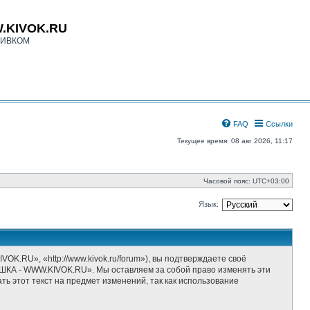
.KIVOK.RU
КИВКОМ
FAQ
Ссылки
Текущее время: 08 авг 2026, 11:17
Часовой пояс:
UTC+03:00
Язык:
», «http://www.kivok.ru/forum»), вы подтверждаете своё
ШКА - WWW.KIVOK.RU». Мы оставляем за собой право изменять эти
ь этот текст на предмет изменений, так как использование