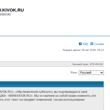
.KIVOK.RU
КИВКОМ
FAQ
Ссылки
Текущее время: 08 авг 2026, 05:13
Часовой пояс:
UTC+03:00
Язык:
», «http://www.kivok.ru/forum»), вы подтверждаете своё
ШКА - WWW.KIVOK.RU». Мы оставляем за собой право изменять эти
ь этот текст на предмет изменений, так как использование