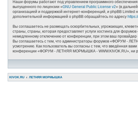
Наши форумы работают под управлением программного обеспечения д
выпущенного по лицензии «
GNU General Public License v2
» (в дальне
организацией и поддержкой интернет-конференций, и phpBB Limited н
дополнительной информацией о phpBB обращайтесь по адресу
https
Вы соглашаетесь не размещать оскорбительных, угрожающих, клеветн
страны, страны, которая предоставляет услуги хостинга для фору
немедленному отключению от конференции, при этом ваш провайдер б
Вы соглашаетесь с тем, что администраторы форумов «ФОРУМ - ЛЕТ
усмотрению. Как пользователь вы согласны с тем, что введённая вам
конференции «ФОРУМ - ЛЕТНЯЯ МОРМЫШКА - WWW.KIVOK.RU», ни phpBB 
KIVOK.RU
ЛЕТНЯЯ МОРМЫШКА