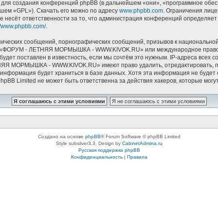
ля создания конференций phpBB (в дальнейшем «они», «программное обесп
йшем «GPL»). Скачать его можно по адресу
www.phpbb.com
. Ограничения лиц
е несёт ответственности за то, что администрация конференций определяет в
://www.phpbb.com/
.
ических сообщений, порнографических сообщений, призывов к национальной
мов «ФОРУМ - ЛЕТНЯЯ МОРМЫШКА - WWW.KIVOK.RU» или международное право.
удет поставлен в известность, если мы сочтём это нужным. IP-адреса всех 
НЯЯ МОРМЫШКА - WWW.KIVOK.RU» имеют право удалить, отредактировать, пе
и информация будет храниться в базе данных. Хотя эта информация не буде
Limited не может быть ответственна за действия хакеров, которые могут 
Создано на основе
phpBB
® Forum Software © phpBB Limited
Style subsilver3.3. Design by
CabinetAdmina.ru
Русская поддержка phpBB
Конфиденциальность
|
Правила