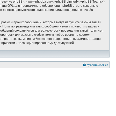
ечение phpBB», «www.phpbb.com», «phpBB Limited», «phpBB Teams»),
ензии GPL для программного обеспечения phpBB строго связаны с
 качестве допустимого содержания и/или поведения в них. За
 розни и прочих сообщений, которые могут нарушить законы вашей
 Попытки размещения таких сообщений могут привести к вашему
сообщений сохраняются для возможности проведения такой политики.
ренести или закрыть любую тему в любое время по своему
т открыта третьим лицам без вашего разрешения, ни администрация
привести к несанкционированному доступу к ней.
Удалить cookies