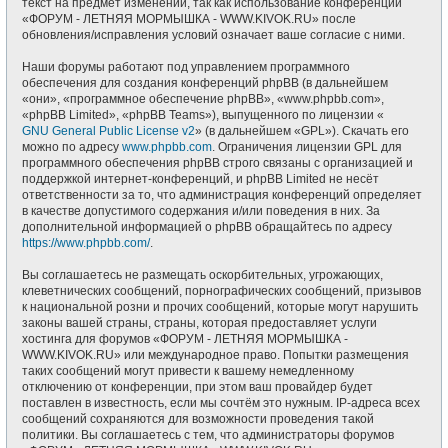
текст на предмет изменений, так как использование конференции
«ФОРУМ - ЛЕТНЯЯ МОРМЫШКА - WWW.KIVOK.RU» после
обновления/исправления условий означает ваше согласие с ними.
Наши форумы работают под управлением программного
обеспечения для создания конференций phpBB (в дальнейшем
«они», «программное обеспечение phpBB», «www.phpbb.com»,
«phpBB Limited», «phpBB Teams»), выпущенного по лицензии «
GNU General Public License v2
» (в дальнейшем «GPL»). Скачать его
можно по адресу
www.phpbb.com
. Ограничения лицензии GPL для
программного обеспечения phpBB строго связаны с организацией и
поддержкой интернет-конференций, и phpBB Limited не несёт
ответственности за то, что администрация конференций определяет
в качестве допустимого содержания и/или поведения в них. За
дополнительной информацией о phpBB обращайтесь по адресу
https://www.phpbb.com/
.
Вы соглашаетесь не размещать оскорбительных, угрожающих,
клеветнических сообщений, порнографических сообщений, призывов
к национальной розни и прочих сообщений, которые могут нарушить
законы вашей страны, страны, которая предоставляет услуги
хостинга для форумов «ФОРУМ - ЛЕТНЯЯ МОРМЫШКА -
WWW.KIVOK.RU» или международное право. Попытки размещения
таких сообщений могут привести к вашему немедленному
отключению от конференции, при этом ваш провайдер будет
поставлен в известность, если мы сочтём это нужным. IP-адреса всех
сообщений сохраняются для возможности проведения такой
политики. Вы соглашаетесь с тем, что администраторы форумов