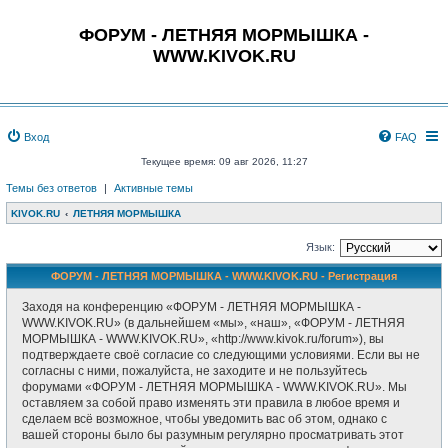
ФОРУМ - ЛЕТНЯЯ МОРМЫШКА -
WWW.KIVOK.RU
Вход
FAQ
Текущее время: 09 авг 2026, 11:27
Темы без ответов
|
Активные темы
KIVOK.RU
ЛЕТНЯЯ МОРМЫШКА
Язык:
ФОРУМ - ЛЕТНЯЯ МОРМЫШКА - WWW.KIVOK.RU - Регистрация
Заходя на конференцию «ФОРУМ - ЛЕТНЯЯ МОРМЫШКА -
WWW.KIVOK.RU» (в дальнейшем «мы», «наш», «ФОРУМ - ЛЕТНЯЯ
МОРМЫШКА - WWW.KIVOK.RU», «http://www.kivok.ru/forum»), вы
подтверждаете своё согласие со следующими условиями. Если вы не
согласны с ними, пожалуйста, не заходите и не пользуйтесь
форумами «ФОРУМ - ЛЕТНЯЯ МОРМЫШКА - WWW.KIVOK.RU». Мы
оставляем за собой право изменять эти правила в любое время и
сделаем всё возможное, чтобы уведомить вас об этом, однако с
вашей стороны было бы разумным регулярно просматривать этот