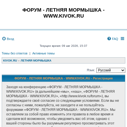
ФОРУМ - ЛЕТНЯЯ МОРМЫШКА -
WWW.KIVOK.RU
Вход
FAQ
Текущее время: 09 авг 2026, 15:37
Темы без ответов
|
Активные темы
KIVOK.RU
ЛЕТНЯЯ МОРМЫШКА
Язык:
ФОРУМ - ЛЕТНЯЯ МОРМЫШКА - WWW.KIVOK.RU - Регистрация
Заходя на конференцию «ФОРУМ - ЛЕТНЯЯ МОРМЫШКА -
WWW.KIVOK.RU» (в дальнейшем «мы», «наш», «ФОРУМ - ЛЕТНЯЯ
МОРМЫШКА - WWW.KIVOK.RU», «http://www.kivok.ru/forum»), вы
подтверждаете своё согласие со следующими условиями. Если вы не
согласны с ними, пожалуйста, не заходите и не пользуйтесь
форумами «ФОРУМ - ЛЕТНЯЯ МОРМЫШКА - WWW.KIVOK.RU». Мы
оставляем за собой право изменять эти правила в любое время и
сделаем всё возможное, чтобы уведомить вас об этом, однако с
вашей стороны было бы разумным регулярно просматривать этот