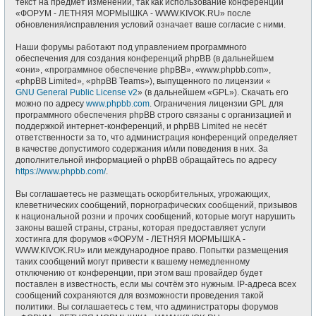
текст на предмет изменений, так как использование конференции
«ФОРУМ - ЛЕТНЯЯ МОРМЫШКА - WWW.KIVOK.RU» после
обновления/исправления условий означает ваше согласие с ними.
Наши форумы работают под управлением программного
обеспечения для создания конференций phpBB (в дальнейшем
«они», «программное обеспечение phpBB», «www.phpbb.com»,
«phpBB Limited», «phpBB Teams»), выпущенного по лицензии «
GNU General Public License v2
» (в дальнейшем «GPL»). Скачать его
можно по адресу
www.phpbb.com
. Ограничения лицензии GPL для
программного обеспечения phpBB строго связаны с организацией и
поддержкой интернет-конференций, и phpBB Limited не несёт
ответственности за то, что администрация конференций определяет
в качестве допустимого содержания и/или поведения в них. За
дополнительной информацией о phpBB обращайтесь по адресу
https://www.phpbb.com/
.
Вы соглашаетесь не размещать оскорбительных, угрожающих,
клеветнических сообщений, порнографических сообщений, призывов
к национальной розни и прочих сообщений, которые могут нарушить
законы вашей страны, страны, которая предоставляет услуги
хостинга для форумов «ФОРУМ - ЛЕТНЯЯ МОРМЫШКА -
WWW.KIVOK.RU» или международное право. Попытки размещения
таких сообщений могут привести к вашему немедленному
отключению от конференции, при этом ваш провайдер будет
поставлен в известность, если мы сочтём это нужным. IP-адреса всех
сообщений сохраняются для возможности проведения такой
политики. Вы соглашаетесь с тем, что администраторы форумов