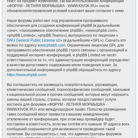
текст на предмет изменений, так как использование конференции
«ФОРУМ - ЛЕТНЯЯ МОРМЫШКА - WWW.KIVOK.RU» после
обновления/исправления условий означает ваше согласие с ними.
Наши форумы работают под управлением программного
обеспечения для создания конференций phpBB (в дальнейшем
«они», «программное обеспечение phpBB», «www.phpbb.com»,
«phpBB Limited», «phpBB Teams»), выпущенного по лицензии «
GNU General Public License v2
» (в дальнейшем «GPL»). Скачать его
можно по адресу
www.phpbb.com
. Ограничения лицензии GPL для
программного обеспечения phpBB строго связаны с организацией и
поддержкой интернет-конференций, и phpBB Limited не несёт
ответственности за то, что администрация конференций определяет
в качестве допустимого содержания и/или поведения в них. За
дополнительной информацией о phpBB обращайтесь по адресу
https://www.phpbb.com/
.
Вы соглашаетесь не размещать оскорбительных, угрожающих,
клеветнических сообщений, порнографических сообщений, призывов
к национальной розни и прочих сообщений, которые могут нарушить
законы вашей страны, страны, которая предоставляет услуги
хостинга для форумов «ФОРУМ - ЛЕТНЯЯ МОРМЫШКА -
WWW.KIVOK.RU» или международное право. Попытки размещения
таких сообщений могут привести к вашему немедленному
отключению от конференции, при этом ваш провайдер будет
поставлен в известность, если мы сочтём это нужным. IP-адреса всех
сообщений сохраняются для возможности проведения такой
политики. Вы соглашаетесь с тем, что администраторы форумов