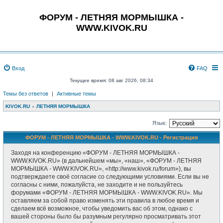
ФОРУМ - ЛЕТНЯЯ МОРМЫШКА -
WWW.KIVOK.RU
Вход
FAQ
Текущее время: 08 авг 2026, 08:34
Темы без ответов
|
Активные темы
KIVOK.RU
ЛЕТНЯЯ МОРМЫШКА
Язык:
ФОРУМ - ЛЕТНЯЯ МОРМЫШКА - WWW.KIVOK.RU - Регистрация
Заходя на конференцию «ФОРУМ - ЛЕТНЯЯ МОРМЫШКА -
WWW.KIVOK.RU» (в дальнейшем «мы», «наш», «ФОРУМ - ЛЕТНЯЯ
МОРМЫШКА - WWW.KIVOK.RU», «http://www.kivok.ru/forum»), вы
подтверждаете своё согласие со следующими условиями. Если вы не
согласны с ними, пожалуйста, не заходите и не пользуйтесь
форумами «ФОРУМ - ЛЕТНЯЯ МОРМЫШКА - WWW.KIVOK.RU». Мы
оставляем за собой право изменять эти правила в любое время и
сделаем всё возможное, чтобы уведомить вас об этом, однако с
вашей стороны было бы разумным регулярно просматривать этот