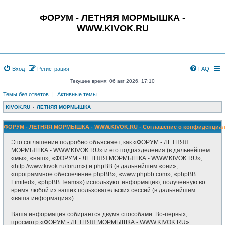
ФОРУМ - ЛЕТНЯЯ МОРМЫШКА -
WWW.KIVOK.RU
Вход
Регистрация
FAQ
Текущее время: 06 авг 2026, 17:10
Темы без ответов
|
Активные темы
KIVOK.RU
ЛЕТНЯЯ МОРМЫШКА
ФОРУМ - ЛЕТНЯЯ МОРМЫШКА - WWW.KIVOK.RU - Соглашение о конфиденциал
Это соглашение подробно объясняет, как «ФОРУМ - ЛЕТНЯЯ
МОРМЫШКА - WWW.KIVOK.RU» и его подразделения (в дальнейшем
«мы», «наш», «ФОРУМ - ЛЕТНЯЯ МОРМЫШКА - WWW.KIVOK.RU»,
«http://www.kivok.ru/forum») и phpBB (в дальнейшем «они»,
«программное обеспечение phpBB», «www.phpbb.com», «phpBB
Limited», «phpBB Teams») используют информацию, полученную во
время любой из ваших пользовательских сессий (в дальнейшем
«ваша информация»).
Ваша информация собирается двумя способами. Во-первых,
просмотр «ФОРУМ - ЛЕТНЯЯ МОРМЫШКА - WWW.KIVOK.RU»