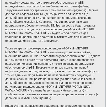
приведёт к созданию программным обеспечением phpBB
определённого числа cookies (небольшие текстовые файлы,
загружаемые в папку временных файлов вашего браузера). Первые
две cookie содержат только идентификатор пользователя (в
дальнейшем «user-id») и идентификатор анонимной сессии (в
дальнейшем «session-id»), автоматически присвоенные вам
программным обеспечением phpBB. Третья cookie будет создана
после просмотра одной из тем конференции «ФОРУМ - ЛЕТНЯЯ
МОРМЫШКА - WWW.KIVOK.RU» и будет использоваться для
хранения информации о прочтённых вами темах, повышая таким
образом удобство работы с форумами.
Также во время просмотра конференции «ФОРУМ - ЛЕТНЯЯ
МОРМЫШКА - WWW.KIVOK.RU» мы можем установить cookies,
внешние по отношению к программному обеспечению phpBB, однако
они выходят за рамки этого документа, целью которого является
рассмотрение страниц, созданных исключительно программным
обеспечением phpBB. Вторым источником получения вашей
информации являются данные, которые вы отправляете на форум.
Этими данными могут быть, но не исчерпываются, следующие
данные: сообщения, размещённые под учётной записью Гостя (в
дальнейшем «анонимные сообщения»), данные, указанные при
регистрации в конференции «ФОРУМ - ЛЕТНЯЯ МОРМЫШКА -
WWW.KIVOK.RU» (в дальнейшем «ваша учётная запись») и
сообщения, оставленные вами после регистрации и авторизации (в
дальнейшем «ваши сообщения»).
Ваша учётная запись будет содержать, как минимум, однозначно