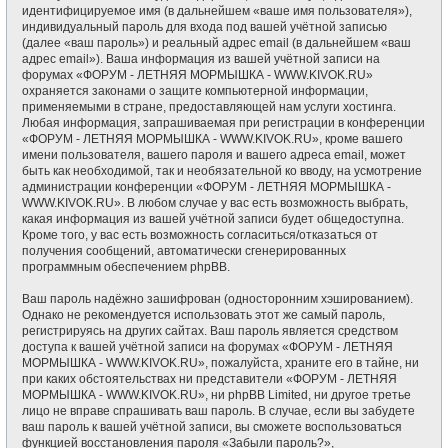
идентифицируемое имя (в дальнейшем «ваше имя пользователя»),
индивидуальный пароль для входа под вашей учётной записью
(далее «ваш пароль») и реальный адрес email (в дальнейшем «ваш
адрес email»). Ваша информация из вашей учётной записи на
форумах «ФОРУМ - ЛЕТНЯЯ МОРМЫШКА - WWW.KIVOK.RU»
охраняется законами о защите компьютерной информации,
применяемыми в стране, предоставляющей нам услуги хостинга.
Любая информация, запрашиваемая при регистрации в конференции
«ФОРУМ - ЛЕТНЯЯ МОРМЫШКА - WWW.KIVOK.RU», кроме вашего
имени пользователя, вашего пароля и вашего адреса email, может
быть как необходимой, так и необязательной ко вводу, на усмотрение
администрации конференции «ФОРУМ - ЛЕТНЯЯ МОРМЫШКА -
WWW.KIVOK.RU». В любом случае у вас есть возможность выбрать,
какая информация из вашей учётной записи будет общедоступна.
Кроме того, у вас есть возможность согласиться/отказаться от
получения сообщений, автоматически сгенерированных
программным обеспечением phpBB.
Ваш пароль надёжно зашифрован (односторонним хэшированием).
Однако не рекомендуется использовать этот же самый пароль,
регистрируясь на других сайтах. Ваш пароль является средством
доступа к вашей учётной записи на форумах «ФОРУМ - ЛЕТНЯЯ
МОРМЫШКА - WWW.KIVOK.RU», пожалуйста, храните его в тайне, ни
при каких обстоятельствах ни представители «ФОРУМ - ЛЕТНЯЯ
МОРМЫШКА - WWW.KIVOK.RU», ни phpBB Limited, ни другое третье
лицо не вправе спрашивать ваш пароль. В случае, если вы забудете
ваш пароль к вашей учётной записи, вы сможете воспользоваться
функцией восстановления пароля «Забыли пароль?»,