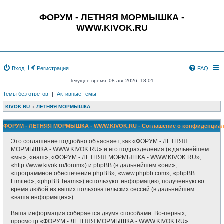
ФОРУМ - ЛЕТНЯЯ МОРМЫШКА -
WWW.KIVOK.RU
Вход
Регистрация
FAQ
Текущее время: 08 авг 2026, 18:01
Темы без ответов
|
Активные темы
KIVOK.RU
ЛЕТНЯЯ МОРМЫШКА
ФОРУМ - ЛЕТНЯЯ МОРМЫШКА - WWW.KIVOK.RU - Соглашение о конфиденциал
Это соглашение подробно объясняет, как «ФОРУМ - ЛЕТНЯЯ
МОРМЫШКА - WWW.KIVOK.RU» и его подразделения (в дальнейшем
«мы», «наш», «ФОРУМ - ЛЕТНЯЯ МОРМЫШКА - WWW.KIVOK.RU»,
«http://www.kivok.ru/forum») и phpBB (в дальнейшем «они»,
«программное обеспечение phpBB», «www.phpbb.com», «phpBB
Limited», «phpBB Teams») используют информацию, полученную во
время любой из ваших пользовательских сессий (в дальнейшем
«ваша информация»).
Ваша информация собирается двумя способами. Во-первых,
просмотр «ФОРУМ - ЛЕТНЯЯ МОРМЫШКА - WWW.KIVOK.RU»