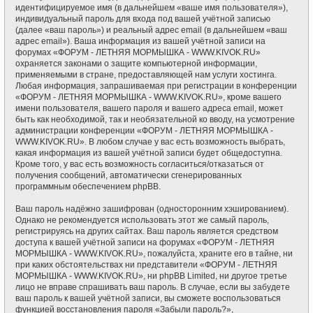
идентифицируемое имя (в дальнейшем «ваше имя пользователя»),
индивидуальный пароль для входа под вашей учётной записью
(далее «ваш пароль») и реальный адрес email (в дальнейшем «ваш
адрес email»). Ваша информация из вашей учётной записи на
форумах «ФОРУМ - ЛЕТНЯЯ МОРМЫШКА - WWW.KIVOK.RU»
охраняется законами о защите компьютерной информации,
применяемыми в стране, предоставляющей нам услуги хостинга.
Любая информация, запрашиваемая при регистрации в конференции
«ФОРУМ - ЛЕТНЯЯ МОРМЫШКА - WWW.KIVOK.RU», кроме вашего
имени пользователя, вашего пароля и вашего адреса email, может
быть как необходимой, так и необязательной ко вводу, на усмотрение
администрации конференции «ФОРУМ - ЛЕТНЯЯ МОРМЫШКА -
WWW.KIVOK.RU». В любом случае у вас есть возможность выбрать,
какая информация из вашей учётной записи будет общедоступна.
Кроме того, у вас есть возможность согласиться/отказаться от
получения сообщений, автоматически сгенерированных
программным обеспечением phpBB.
Ваш пароль надёжно зашифрован (односторонним хэшированием).
Однако не рекомендуется использовать этот же самый пароль,
регистрируясь на других сайтах. Ваш пароль является средством
доступа к вашей учётной записи на форумах «ФОРУМ - ЛЕТНЯЯ
МОРМЫШКА - WWW.KIVOK.RU», пожалуйста, храните его в тайне, ни
при каких обстоятельствах ни представители «ФОРУМ - ЛЕТНЯЯ
МОРМЫШКА - WWW.KIVOK.RU», ни phpBB Limited, ни другое третье
лицо не вправе спрашивать ваш пароль. В случае, если вы забудете
ваш пароль к вашей учётной записи, вы сможете воспользоваться
функцией восстановления пароля «Забыли пароль?»,