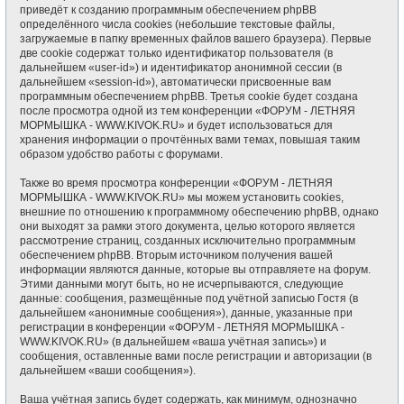
приведёт к созданию программным обеспечением phpBB
определённого числа cookies (небольшие текстовые файлы,
загружаемые в папку временных файлов вашего браузера). Первые
две cookie содержат только идентификатор пользователя (в
дальнейшем «user-id») и идентификатор анонимной сессии (в
дальнейшем «session-id»), автоматически присвоенные вам
программным обеспечением phpBB. Третья cookie будет создана
после просмотра одной из тем конференции «ФОРУМ - ЛЕТНЯЯ
МОРМЫШКА - WWW.KIVOK.RU» и будет использоваться для
хранения информации о прочтённых вами темах, повышая таким
образом удобство работы с форумами.
Также во время просмотра конференции «ФОРУМ - ЛЕТНЯЯ
МОРМЫШКА - WWW.KIVOK.RU» мы можем установить cookies,
внешние по отношению к программному обеспечению phpBB, однако
они выходят за рамки этого документа, целью которого является
рассмотрение страниц, созданных исключительно программным
обеспечением phpBB. Вторым источником получения вашей
информации являются данные, которые вы отправляете на форум.
Этими данными могут быть, но не исчерпываются, следующие
данные: сообщения, размещённые под учётной записью Гостя (в
дальнейшем «анонимные сообщения»), данные, указанные при
регистрации в конференции «ФОРУМ - ЛЕТНЯЯ МОРМЫШКА -
WWW.KIVOK.RU» (в дальнейшем «ваша учётная запись») и
сообщения, оставленные вами после регистрации и авторизации (в
дальнейшем «ваши сообщения»).
Ваша учётная запись будет содержать, как минимум, однозначно