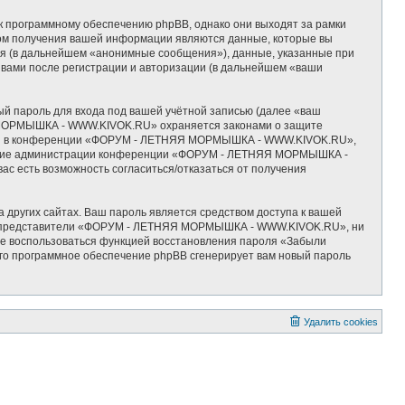
программному обеспечению phpBB, однако они выходят за рамки
ком получения вашей информации являются данные, которые вы
тя (в дальнейшем «анонимные сообщения»), данные, указанные при
ами после регистрации и авторизации (в дальнейшем «ваши
ый пароль для входа под вашей учётной записью (далее «ваш
Я МОРМЫШКА - WWW.KIVOK.RU» охраняется законами о защите
ации в конференции «ФОРУМ - ЛЕТНЯЯ МОРМЫШКА - WWW.KIVOK.RU»,
мотрение администрации конференции «ФОРУМ - ЛЕТНЯЯ МОРМЫШКА -
ас есть возможность согласиться/отказаться от получения
 других сайтах. Ваш пароль является средством доступа к вашей
 ни представители «ФОРУМ - ЛЕТНЯЯ МОРМЫШКА - WWW.KIVOK.RU», ни
жете воспользоваться функцией восстановления пароля «Забыли
его программное обеспечение phpBB сгенерирует вам новый пароль
Удалить cookies