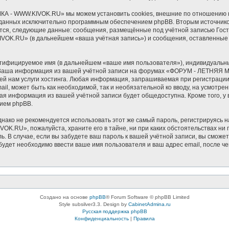
- WWW.KIVOK.RU» мы можем установить cookies, внешние по отношению к 
созданных исключительно программным обеспечением phpBB. Вторым источни
ются, следующие данные: сообщения, размещённые под учётной записью Гос
.RU» (в дальнейшем «ваша учётная запись») и сообщения, оставленные в
нтифицируемое имя (в дальнейшем «ваше имя пользователя»), индивидуальн
»). Ваша информация из вашей учётной записи на форумах «ФОРУМ - ЛЕТНЯ
ей нам услуги хостинга. Любая информация, запрашиваемая при регистр
mail, может быть как необходимой, так и необязательной ко вводу, на ус
ая информация из вашей учётной записи будет общедоступна. Кроме того, у в
ием phpBB.
ко не рекомендуется использовать этот же самый пароль, регистрируясь на
K.RU», пожалуйста, храните его в тайне, ни при каких обстоятельствах
оль. В случае, если вы забудете ваш пароль к вашей учётной записи, вы смо
дет необходимо ввести ваше имя пользователя и ваш адрес email, после ч
Создано на основе
phpBB
® Forum Software © phpBB Limited
Style subsilver3.3. Design by
CabinetAdmina.ru
Русская поддержка phpBB
Конфиденциальность
|
Правила