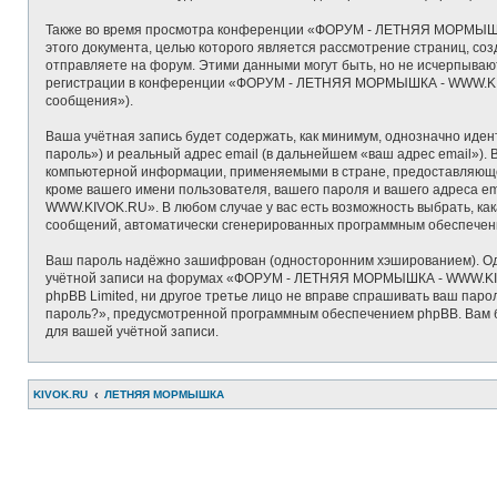
Также во время просмотра конференции «ФОРУМ - ЛЕТНЯЯ МОРМЫШКА 
этого документа, целью которого является рассмотрение страниц, 
отправляете на форум. Этими данными могут быть, но не исчерпыва
регистрации в конференции «ФОРУМ - ЛЕТНЯЯ МОРМЫШКА - WWW.KIVOK
сообщения»).
Ваша учётная запись будет содержать, как минимум, однозначно иде
пароль») и реальный адрес email (в дальнейшем «ваш адрес email
компьютерной информации, применяемыми в стране, предоставляющ
кроме вашего имени пользователя, вашего пароля и вашего адреса e
WWW.KIVOK.RU». В любом случае у вас есть возможность выбрать, как
сообщений, автоматически сгенерированных программным обеспечен
Ваш пароль надёжно зашифрован (односторонним хэшированием). Одна
учётной записи на форумах «ФОРУМ - ЛЕТНЯЯ МОРМЫШКА - WWW.KIVO
phpBB Limited, ни другое третье лицо не вправе спрашивать ваш пар
пароль?», предусмотренной программным обеспечением phpBB. Вам бу
для вашей учётной записи.
KIVOK.RU
ЛЕТНЯЯ МОРМЫШКА