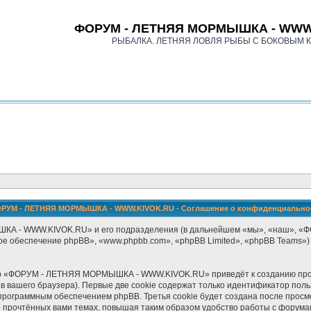
ФОРУМ - ЛЕТНЯЯ МОРМЫШКА - WWW
РЫБАЛКА. ЛЕТНЯЯ ЛОВЛЯ РЫБЫ С БОКОВЫМ 
РУМ - ЛЕТНЯЯ МОРМЫШКА - WWW.KIVOK.RU - Соглашение о конфиденциально
ШКА - WWW.KIVOK.RU» и его подразделения (в дальнейшем «мы», «наш»,
ммное обеспечение phpBB», «www.phpbb.com», «phpBB Limited», «phpBB Teams
тр «ФОРУМ - ЛЕТНЯЯ МОРМЫШКА - WWW.KIVOK.RU» приведёт к созданию про
 вашего браузера). Первые две cookie содержат только идентификатор поль
ам программным обеспечением phpBB. Третья cookie будет создана после п
прочтённых вами темах, повышая таким образом удобство работы с форума