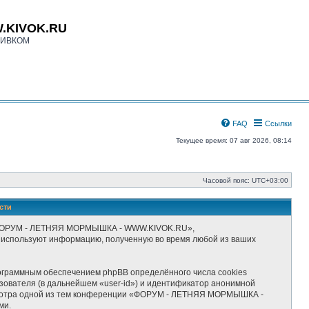
.KIVOK.RU
КИВКОМ
FAQ
Ссылки
Текущее время: 07 авг 2026, 08:14
Часовой пояс:
UTC+03:00
сти
 «ФОРУМ - ЛЕТНЯЯ МОРМЫШКА - WWW.KIVOK.RU»,
») используют информацию, полученную во время любой из ваших
граммным обеспечением phpBB определённого числа cookies
зователя (в дальнейшем «user-id») и идентификатор анонимной
росмотра одной из тем конференции «ФОРУМ - ЛЕТНЯЯ МОРМЫШКА -
ми.