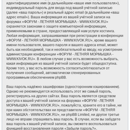
идентифицируемое имя (в дальнейшем «ваше имя пользователя»),
индивидуальный пароль для входа под вашей учётной записью
(далее «ваш пароль») и реальный адрес email (в дальнейшем «ваш
адрес email»). Ваша информация из вашей учётной записи на
форумах «ФОРУМ - ЛЕТНЯЯ МОРМЫШКА - WWW.KIVOK.RU»
охраняется законами о защите компьютерной информации,
применяемыми в стране, предоставляющей нам услуги хостинга.
Любая информация, запрашиваемая при регистрации в конференции
«ФОРУМ - ЛЕТНЯЯ МОРМЫШКА - WWW.KIVOK.RU», кроме вашего
имени пользователя, вашего пароля и вашего адреса email, может
быть как необходимой, так и необязательной ко вводу, на усмотрение
администрации конференции «ФОРУМ - ЛЕТНЯЯ МОРМЫШКА -
WWW.KIVOK.RU». В любом случае у вас есть возможность выбрать,
какая информация из вашей учётной записи будет общедоступна.
Кроме того, у вас есть возможность согласиться/отказаться от
получения сообщений, автоматически сгенерированных
программным обеспечением phpBB.
Ваш пароль надёжно зашифрован (односторонним хэшированием).
Однако не рекомендуется использовать этот же самый пароль,
регистрируясь на других сайтах. Ваш пароль является средством
доступа к вашей учётной записи на форумах «ФОРУМ - ЛЕТНЯЯ
МОРМЫШКА - WWW.KIVOK.RU», пожалуйста, храните его в тайне, ни
при каких обстоятельствах ни представители «ФОРУМ - ЛЕТНЯЯ
МОРМЫШКА - WWW.KIVOK.RU», ни phpBB Limited, ни другое третье
лицо не вправе спрашивать ваш пароль. В случае, если вы забудете
ваш пароль к вашей учётной записи, вы сможете воспользоваться
функцией восстановления пароля «Забыли пароль?»,