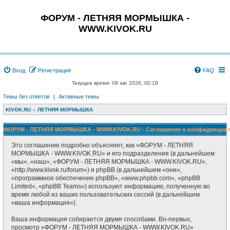
ФОРУМ - ЛЕТНЯЯ МОРМЫШКА -
WWW.KIVOK.RU
Вход
Регистрация
FAQ
Текущее время: 08 авг 2026, 00:18
Темы без ответов
|
Активные темы
KIVOK.RU
ЛЕТНЯЯ МОРМЫШКА
ФОРУМ - ЛЕТНЯЯ МОРМЫШКА - WWW.KIVOK.RU - Соглашение о конфиденциал
Это соглашение подробно объясняет, как «ФОРУМ - ЛЕТНЯЯ
МОРМЫШКА - WWW.KIVOK.RU» и его подразделения (в дальнейшем
«мы», «наш», «ФОРУМ - ЛЕТНЯЯ МОРМЫШКА - WWW.KIVOK.RU»,
«http://www.kivok.ru/forum») и phpBB (в дальнейшем «они»,
«программное обеспечение phpBB», «www.phpbb.com», «phpBB
Limited», «phpBB Teams») используют информацию, полученную во
время любой из ваших пользовательских сессий (в дальнейшем
«ваша информация»).
Ваша информация собирается двумя способами. Во-первых,
просмотр «ФОРУМ - ЛЕТНЯЯ МОРМЫШКА - WWW.KIVOK.RU»