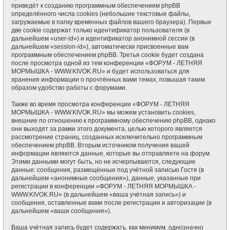
приведёт к созданию программным обеспечением phpBB
определённого числа cookies (небольшие текстовые файлы,
загружаемые в папку временных файлов вашего браузера). Первые
две cookie содержат только идентификатор пользователя (в
дальнейшем «user-id») и идентификатор анонимной сессии (в
дальнейшем «session-id»), автоматически присвоенные вам
программным обеспечением phpBB. Третья cookie будет создана
после просмотра одной из тем конференции «ФОРУМ - ЛЕТНЯЯ
МОРМЫШКА - WWW.KIVOK.RU» и будет использоваться для
хранения информации о прочтённых вами темах, повышая таким
образом удобство работы с форумами.
Также во время просмотра конференции «ФОРУМ - ЛЕТНЯЯ
МОРМЫШКА - WWW.KIVOK.RU» мы можем установить cookies,
внешние по отношению к программному обеспечению phpBB, однако
они выходят за рамки этого документа, целью которого является
рассмотрение страниц, созданных исключительно программным
обеспечением phpBB. Вторым источником получения вашей
информации являются данные, которые вы отправляете на форум.
Этими данными могут быть, но не исчерпываются, следующие
данные: сообщения, размещённые под учётной записью Гостя (в
дальнейшем «анонимные сообщения»), данные, указанные при
регистрации в конференции «ФОРУМ - ЛЕТНЯЯ МОРМЫШКА -
WWW.KIVOK.RU» (в дальнейшем «ваша учётная запись») и
сообщения, оставленные вами после регистрации и авторизации (в
дальнейшем «ваши сообщения»).
Ваша учётная запись будет содержать, как минимум, однозначно