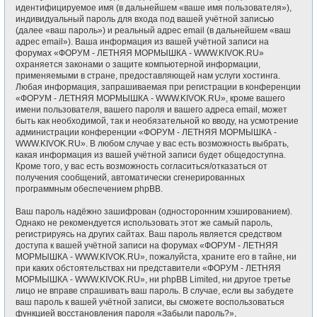
идентифицируемое имя (в дальнейшем «ваше имя пользователя»),
индивидуальный пароль для входа под вашей учётной записью
(далее «ваш пароль») и реальный адрес email (в дальнейшем «ваш
адрес email»). Ваша информация из вашей учётной записи на
форумах «ФОРУМ - ЛЕТНЯЯ МОРМЫШКА - WWW.KIVOK.RU»
охраняется законами о защите компьютерной информации,
применяемыми в стране, предоставляющей нам услуги хостинга.
Любая информация, запрашиваемая при регистрации в конференции
«ФОРУМ - ЛЕТНЯЯ МОРМЫШКА - WWW.KIVOK.RU», кроме вашего
имени пользователя, вашего пароля и вашего адреса email, может
быть как необходимой, так и необязательной ко вводу, на усмотрение
администрации конференции «ФОРУМ - ЛЕТНЯЯ МОРМЫШКА -
WWW.KIVOK.RU». В любом случае у вас есть возможность выбрать,
какая информация из вашей учётной записи будет общедоступна.
Кроме того, у вас есть возможность согласиться/отказаться от
получения сообщений, автоматически сгенерированных
программным обеспечением phpBB.
Ваш пароль надёжно зашифрован (односторонним хэшированием).
Однако не рекомендуется использовать этот же самый пароль,
регистрируясь на других сайтах. Ваш пароль является средством
доступа к вашей учётной записи на форумах «ФОРУМ - ЛЕТНЯЯ
МОРМЫШКА - WWW.KIVOK.RU», пожалуйста, храните его в тайне, ни
при каких обстоятельствах ни представители «ФОРУМ - ЛЕТНЯЯ
МОРМЫШКА - WWW.KIVOK.RU», ни phpBB Limited, ни другое третье
лицо не вправе спрашивать ваш пароль. В случае, если вы забудете
ваш пароль к вашей учётной записи, вы сможете воспользоваться
функцией восстановления пароля «Забыли пароль?»,