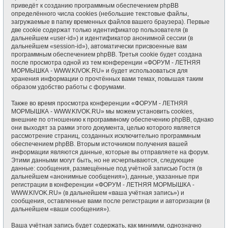
приведёт к созданию программным обеспечением phpBB
определённого числа cookies (небольшие текстовые файлы,
загружаемые в папку временных файлов вашего браузера). Первые
две cookie содержат только идентификатор пользователя (в
дальнейшем «user-id») и идентификатор анонимной сессии (в
дальнейшем «session-id»), автоматически присвоенные вам
программным обеспечением phpBB. Третья cookie будет создана
после просмотра одной из тем конференции «ФОРУМ - ЛЕТНЯЯ
МОРМЫШКА - WWW.KIVOK.RU» и будет использоваться для
хранения информации о прочтённых вами темах, повышая таким
образом удобство работы с форумами.
Также во время просмотра конференции «ФОРУМ - ЛЕТНЯЯ
МОРМЫШКА - WWW.KIVOK.RU» мы можем установить cookies,
внешние по отношению к программному обеспечению phpBB, однако
они выходят за рамки этого документа, целью которого является
рассмотрение страниц, созданных исключительно программным
обеспечением phpBB. Вторым источником получения вашей
информации являются данные, которые вы отправляете на форум.
Этими данными могут быть, но не исчерпываются, следующие
данные: сообщения, размещённые под учётной записью Гостя (в
дальнейшем «анонимные сообщения»), данные, указанные при
регистрации в конференции «ФОРУМ - ЛЕТНЯЯ МОРМЫШКА -
WWW.KIVOK.RU» (в дальнейшем «ваша учётная запись») и
сообщения, оставленные вами после регистрации и авторизации (в
дальнейшем «ваши сообщения»).
Ваша учётная запись будет содержать, как минимум, однозначно