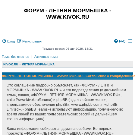
ФОРУМ - ЛЕТНЯЯ МОРМЫШКА -
WWW.KIVOK.RU
Вход
Регистрация
FAQ
Текущее время: 06 авг 2026, 14:31
Темы без ответов
|
Активные темы
KIVOK.RU
ЛЕТНЯЯ МОРМЫШКА
ФОРУМ - ЛЕТНЯЯ МОРМЫШКА - WWW.KIVOK.RU - Соглашение о конфиденциал
Это соглашение подробно объясняет, как «ФОРУМ - ЛЕТНЯЯ
МОРМЫШКА - WWW.KIVOK.RU» и его подразделения (в дальнейшем
«мы», «наш», «ФОРУМ - ЛЕТНЯЯ МОРМЫШКА - WWW.KIVOK.RU»,
«http://www.kivok.ru/forum») и phpBB (в дальнейшем «они»,
«программное обеспечение phpBB», «www.phpbb.com», «phpBB
Limited», «phpBB Teams») используют информацию, полученную во
время любой из ваших пользовательских сессий (в дальнейшем
«ваша информация»).
Ваша информация собирается двумя способами. Во-первых,
просмотр «ФОРУМ - ЛЕТНЯЯ МОРМЫШКА - WWW.KIVOK.RU»