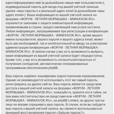
идентифицируемое имя (в дальнейшем «ваше имя пользователя»),
индивидуальный пароль для входа под вашей учётной записью
(далее «ваш пароль») и реальный адрес email (в дальнейшем «ваш
адрес email»). Ваша информация из вашей учётной записи на
форумах «ФОРУМ - ЛЕТНЯЯ МОРМЫШКА - WWW.KIVOK.RU»
охраняется законами о защите компьютерной информации,
применяемыми в стране, предоставляющей нам услуги хостинга.
Любая информация, запрашиваемая при регистрации в конференции
«ФОРУМ - ЛЕТНЯЯ МОРМЫШКА - WWW.KIVOK.RU», кроме вашего
имени пользователя, вашего пароля и вашего адреса email, может
быть как необходимой, так и необязательной ко вводу, на усмотрение
администрации конференции «ФОРУМ - ЛЕТНЯЯ МОРМЫШКА -
WWW.KIVOK.RU». В любом случае у вас есть возможность выбрать,
какая информация из вашей учётной записи будет общедоступна.
Кроме того, у вас есть возможность согласиться/отказаться от
получения сообщений, автоматически сгенерированных
программным обеспечением phpBB.
Ваш пароль надёжно зашифрован (односторонним хэшированием).
Однако не рекомендуется использовать этот же самый пароль,
регистрируясь на других сайтах. Ваш пароль является средством
доступа к вашей учётной записи на форумах «ФОРУМ - ЛЕТНЯЯ
МОРМЫШКА - WWW.KIVOK.RU», пожалуйста, храните его в тайне, ни
при каких обстоятельствах ни представители «ФОРУМ - ЛЕТНЯЯ
МОРМЫШКА - WWW.KIVOK.RU», ни phpBB Limited, ни другое третье
лицо не вправе спрашивать ваш пароль. В случае, если вы забудете
ваш пароль к вашей учётной записи, вы сможете воспользоваться
функцией восстановления пароля «Забыли пароль?»,