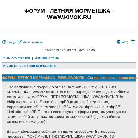
ФОРУМ - ЛЕТНЯЯ МОРМЫШКА -
WWW.KIVOK.RU
Вход
Регистрация
FAQ
Текущее время: 09 авг 2026, 17:05
Темы без ответов
|
Активные темы
KIVOK.RU
ЛЕТНЯЯ МОРМЫШКА
ФОРУМ - ЛЕТНЯЯ МОРМЫШКА - WWW.KIVOK.RU - Соглашение о конфиденциал
Это соглашение подробно объясняет, как «ФОРУМ - ЛЕТНЯЯ
МОРМЫШКА - WWW.KIVOK.RU» и его подразделения (в дальнейшем
«мы», «наш», «ФОРУМ - ЛЕТНЯЯ МОРМЫШКА - WWW.KIVOK.RU»,
«http://www.kivok.ru/forum») и phpBB (в дальнейшем «они»,
«программное обеспечение phpBB», «www.phpbb.com», «phpBB
Limited», «phpBB Teams») используют информацию, полученную во
время любой из ваших пользовательских сессий (в дальнейшем
«ваша информация»).
Ваша информация собирается двумя способами. Во-первых,
просмотр «ФОРУМ - ЛЕТНЯЯ МОРМЫШКА - WWW.KIVOK.RU»