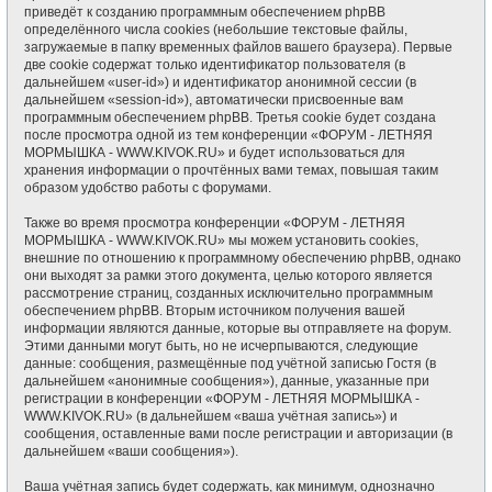
приведёт к созданию программным обеспечением phpBB
определённого числа cookies (небольшие текстовые файлы,
загружаемые в папку временных файлов вашего браузера). Первые
две cookie содержат только идентификатор пользователя (в
дальнейшем «user-id») и идентификатор анонимной сессии (в
дальнейшем «session-id»), автоматически присвоенные вам
программным обеспечением phpBB. Третья cookie будет создана
после просмотра одной из тем конференции «ФОРУМ - ЛЕТНЯЯ
МОРМЫШКА - WWW.KIVOK.RU» и будет использоваться для
хранения информации о прочтённых вами темах, повышая таким
образом удобство работы с форумами.
Также во время просмотра конференции «ФОРУМ - ЛЕТНЯЯ
МОРМЫШКА - WWW.KIVOK.RU» мы можем установить cookies,
внешние по отношению к программному обеспечению phpBB, однако
они выходят за рамки этого документа, целью которого является
рассмотрение страниц, созданных исключительно программным
обеспечением phpBB. Вторым источником получения вашей
информации являются данные, которые вы отправляете на форум.
Этими данными могут быть, но не исчерпываются, следующие
данные: сообщения, размещённые под учётной записью Гостя (в
дальнейшем «анонимные сообщения»), данные, указанные при
регистрации в конференции «ФОРУМ - ЛЕТНЯЯ МОРМЫШКА -
WWW.KIVOK.RU» (в дальнейшем «ваша учётная запись») и
сообщения, оставленные вами после регистрации и авторизации (в
дальнейшем «ваши сообщения»).
Ваша учётная запись будет содержать, как минимум, однозначно