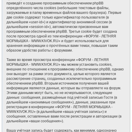
приведёт к созданию программным обеспечением phpBB
определённого числа cookies (небольшие текстовые файлы,
загружаемые в папку временных файлов вашего браузера). Первые
две cookie содержат только идентификатор пользователя (в
дальнейшем «user-id») и идентификатор анонимной сессии (в
дальнейшем «session-id»), автоматически присвоенные вам
программным обеспечением phpBB. Третья cookie будет создана
после просмотра одной из тем конференции «ФОРУМ - ЛЕТНЯЯ
МОРМЫШКА - WWW.KIVOK.RU» и будет использоваться для
хранения информации о прочтённых вами темах, повышая таким
образом удобство работы с форумами.
Также во время просмотра конференции «ФОРУМ - ЛЕТНЯЯ
МОРМЫШКА - WWW.KIVOK.RU» мы можем установить cookies,
внешние по отношению к программному обеспечению phpBB, однако
они выходят за рамки этого документа, целью которого является
рассмотрение страниц, созданных исключительно программным
обеспечением phpBB. Вторым источником получения вашей
информации являются данные, которые вы отправляете на форум.
Этими данными могут быть, но не исчерпываются, следующие
данные: сообщения, размещённые под учётной записью Гостя (в
дальнейшем «анонимные сообщения»), данные, указанные при
регистрации в конференции «ФОРУМ - ЛЕТНЯЯ МОРМЫШКА -
WWW.KIVOK.RU» (в дальнейшем «ваша учётная запись») и
сообщения, оставленные вами после регистрации и авторизации (в
дальнейшем «ваши сообщения»).
Ваша учётная запись будет содержать, как минимум, однозначно