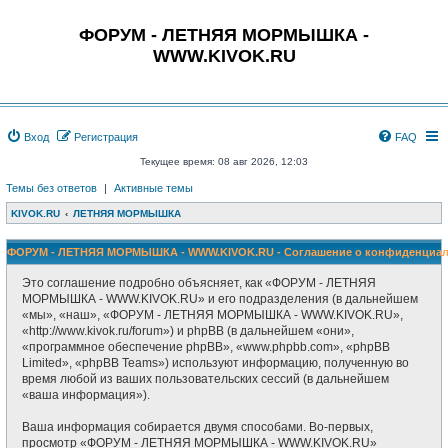
ФОРУМ - ЛЕТНЯЯ МОРМЫШКА -
WWW.KIVOK.RU
Вход
Регистрация
FAQ
Текущее время: 08 авг 2026, 12:03
Темы без ответов
|
Активные темы
KIVOK.RU
ЛЕТНЯЯ МОРМЫШКА
ФОРУМ - ЛЕТНЯЯ МОРМЫШКА - WWW.KIVOK.RU - Соглашение о конфиденциал
Это соглашение подробно объясняет, как «ФОРУМ - ЛЕТНЯЯ
МОРМЫШКА - WWW.KIVOK.RU» и его подразделения (в дальнейшем
«мы», «наш», «ФОРУМ - ЛЕТНЯЯ МОРМЫШКА - WWW.KIVOK.RU»,
«http://www.kivok.ru/forum») и phpBB (в дальнейшем «они»,
«программное обеспечение phpBB», «www.phpbb.com», «phpBB
Limited», «phpBB Teams») используют информацию, полученную во
время любой из ваших пользовательских сессий (в дальнейшем
«ваша информация»).
Ваша информация собирается двумя способами. Во-первых,
просмотр «ФОРУМ - ЛЕТНЯЯ МОРМЫШКА - WWW.KIVOK.RU»