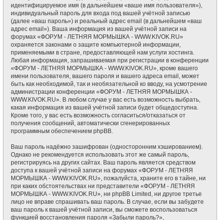
идентифицируемое имя (в дальнейшем «ваше имя пользователя»),
индивидуальный пароль для входа под вашей учётной записью
(далее «ваш пароль») и реальный адрес email (в дальнейшем «ваш
адрес email»). Ваша информация из вашей учётной записи на
форумах «ФОРУМ - ЛЕТНЯЯ МОРМЫШКА - WWW.KIVOK.RU»
охраняется законами о защите компьютерной информации,
применяемыми в стране, предоставляющей нам услуги хостинга.
Любая информация, запрашиваемая при регистрации в конференции
«ФОРУМ - ЛЕТНЯЯ МОРМЫШКА - WWW.KIVOK.RU», кроме вашего
имени пользователя, вашего пароля и вашего адреса email, может
быть как необходимой, так и необязательной ко вводу, на усмотрение
администрации конференции «ФОРУМ - ЛЕТНЯЯ МОРМЫШКА -
WWW.KIVOK.RU». В любом случае у вас есть возможность выбрать,
какая информация из вашей учётной записи будет общедоступна.
Кроме того, у вас есть возможность согласиться/отказаться от
получения сообщений, автоматически сгенерированных
программным обеспечением phpBB.
Ваш пароль надёжно зашифрован (односторонним хэшированием).
Однако не рекомендуется использовать этот же самый пароль,
регистрируясь на других сайтах. Ваш пароль является средством
доступа к вашей учётной записи на форумах «ФОРУМ - ЛЕТНЯЯ
МОРМЫШКА - WWW.KIVOK.RU», пожалуйста, храните его в тайне, ни
при каких обстоятельствах ни представители «ФОРУМ - ЛЕТНЯЯ
МОРМЫШКА - WWW.KIVOK.RU», ни phpBB Limited, ни другое третье
лицо не вправе спрашивать ваш пароль. В случае, если вы забудете
ваш пароль к вашей учётной записи, вы сможете воспользоваться
функцией восстановления пароля «Забыли пароль?»,