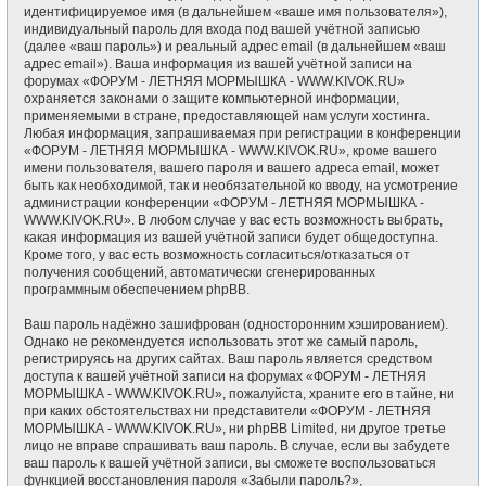
идентифицируемое имя (в дальнейшем «ваше имя пользователя»),
индивидуальный пароль для входа под вашей учётной записью
(далее «ваш пароль») и реальный адрес email (в дальнейшем «ваш
адрес email»). Ваша информация из вашей учётной записи на
форумах «ФОРУМ - ЛЕТНЯЯ МОРМЫШКА - WWW.KIVOK.RU»
охраняется законами о защите компьютерной информации,
применяемыми в стране, предоставляющей нам услуги хостинга.
Любая информация, запрашиваемая при регистрации в конференции
«ФОРУМ - ЛЕТНЯЯ МОРМЫШКА - WWW.KIVOK.RU», кроме вашего
имени пользователя, вашего пароля и вашего адреса email, может
быть как необходимой, так и необязательной ко вводу, на усмотрение
администрации конференции «ФОРУМ - ЛЕТНЯЯ МОРМЫШКА -
WWW.KIVOK.RU». В любом случае у вас есть возможность выбрать,
какая информация из вашей учётной записи будет общедоступна.
Кроме того, у вас есть возможность согласиться/отказаться от
получения сообщений, автоматически сгенерированных
программным обеспечением phpBB.
Ваш пароль надёжно зашифрован (односторонним хэшированием).
Однако не рекомендуется использовать этот же самый пароль,
регистрируясь на других сайтах. Ваш пароль является средством
доступа к вашей учётной записи на форумах «ФОРУМ - ЛЕТНЯЯ
МОРМЫШКА - WWW.KIVOK.RU», пожалуйста, храните его в тайне, ни
при каких обстоятельствах ни представители «ФОРУМ - ЛЕТНЯЯ
МОРМЫШКА - WWW.KIVOK.RU», ни phpBB Limited, ни другое третье
лицо не вправе спрашивать ваш пароль. В случае, если вы забудете
ваш пароль к вашей учётной записи, вы сможете воспользоваться
функцией восстановления пароля «Забыли пароль?»,