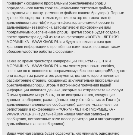
приведёт к созданию программным обеспечением phpBB
определённого числа cookies (небольшие текстовые файлы,
загружаемые в папку временных файлов вашего браузера). Первые
две cookie содержат только идентификатор пользователя (в
дальнейшем «user-id») и идентификатор анонимной сессии (в
дальнейшем «session-id»), автоматически присвоенные вам
программным обеспечением phpBB. Третья cookie будет создана
после просмотра одной из тем конференции «ФОРУМ - ЛЕТНЯЯ
МОРМЫШКА - WWW.KIVOK.RU» и будет использоваться для
хранения информации о прочтённых вами темах, повышая таким
образом удобство работы с форумами.
Также во время просмотра конференции «ФОРУМ - ЛЕТНЯЯ
МОРМЫШКА - WWW.KIVOK.RU» мы можем установить cookies,
внешние по отношению к программному обеспечению phpBB, однако
они выходят за рамки этого документа, целью которого является
рассмотрение страниц, созданных исключительно программным
обеспечением phpBB. Вторым источником получения вашей
информации являются данные, которые вы отправляете на форум.
Этими данными могут быть, но не исчерпываются, следующие
данные: сообщения, размещённые под учётной записью Гостя (в
дальнейшем «анонимные сообщения»), данные, указанные при
регистрации в конференции «ФОРУМ - ЛЕТНЯЯ МОРМЫШКА -
WWW.KIVOK.RU» (в дальнейшем «ваша учётная запись») и
сообщения, оставленные вами после регистрации и авторизации (в
дальнейшем «ваши сообщения»).
Ваша учётная запись будет содержать, как минимум, однозначно