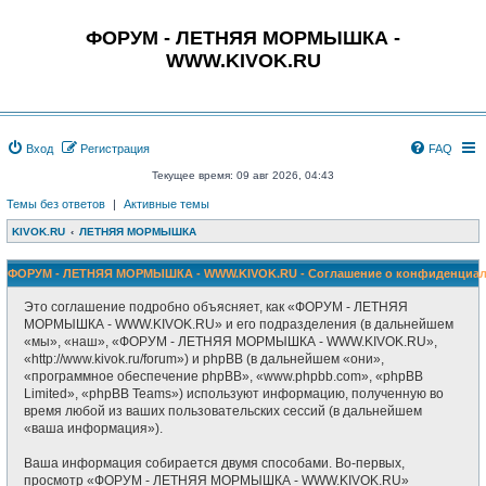
ФОРУМ - ЛЕТНЯЯ МОРМЫШКА -
WWW.KIVOK.RU
Вход
Регистрация
FAQ
Текущее время: 09 авг 2026, 04:43
Темы без ответов
|
Активные темы
KIVOK.RU
ЛЕТНЯЯ МОРМЫШКА
ФОРУМ - ЛЕТНЯЯ МОРМЫШКА - WWW.KIVOK.RU - Соглашение о конфиденциал
Это соглашение подробно объясняет, как «ФОРУМ - ЛЕТНЯЯ
МОРМЫШКА - WWW.KIVOK.RU» и его подразделения (в дальнейшем
«мы», «наш», «ФОРУМ - ЛЕТНЯЯ МОРМЫШКА - WWW.KIVOK.RU»,
«http://www.kivok.ru/forum») и phpBB (в дальнейшем «они»,
«программное обеспечение phpBB», «www.phpbb.com», «phpBB
Limited», «phpBB Teams») используют информацию, полученную во
время любой из ваших пользовательских сессий (в дальнейшем
«ваша информация»).
Ваша информация собирается двумя способами. Во-первых,
просмотр «ФОРУМ - ЛЕТНЯЯ МОРМЫШКА - WWW.KIVOK.RU»