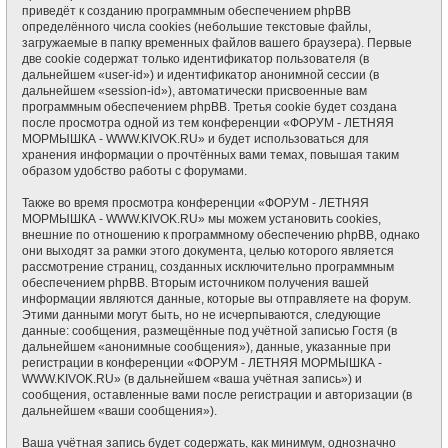
приведёт к созданию программным обеспечением phpBB
определённого числа cookies (небольшие текстовые файлы,
загружаемые в папку временных файлов вашего браузера). Первые
две cookie содержат только идентификатор пользователя (в
дальнейшем «user-id») и идентификатор анонимной сессии (в
дальнейшем «session-id»), автоматически присвоенные вам
программным обеспечением phpBB. Третья cookie будет создана
после просмотра одной из тем конференции «ФОРУМ - ЛЕТНЯЯ
МОРМЫШКА - WWW.KIVOK.RU» и будет использоваться для
хранения информации о прочтённых вами темах, повышая таким
образом удобство работы с форумами.
Также во время просмотра конференции «ФОРУМ - ЛЕТНЯЯ
МОРМЫШКА - WWW.KIVOK.RU» мы можем установить cookies,
внешние по отношению к программному обеспечению phpBB, однако
они выходят за рамки этого документа, целью которого является
рассмотрение страниц, созданных исключительно программным
обеспечением phpBB. Вторым источником получения вашей
информации являются данные, которые вы отправляете на форум.
Этими данными могут быть, но не исчерпываются, следующие
данные: сообщения, размещённые под учётной записью Гостя (в
дальнейшем «анонимные сообщения»), данные, указанные при
регистрации в конференции «ФОРУМ - ЛЕТНЯЯ МОРМЫШКА -
WWW.KIVOK.RU» (в дальнейшем «ваша учётная запись») и
сообщения, оставленные вами после регистрации и авторизации (в
дальнейшем «ваши сообщения»).
Ваша учётная запись будет содержать, как минимум, однозначно