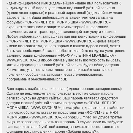
идентифицируемое имя (в дальнейшем «ваше имя пользователя»),
индивидуальный пароль для входа под вашей учётной записью
(далее «ваш пароль») и реальный адрес email (в дальнейшем «ваш
адрес email»). Ваша информация из вашей учётной записи на
форумах «ФОРУМ - ЛЕТНЯЯ МОРМЫШКА - WWW.KIVOK.RU»
охраняется законами о защите компьютерной информации,
применяемыми в стране, предоставляющей нам услуги хостинга.
Любая информация, запрашиваемая при регистрации в конференции
«ФОРУМ - ЛЕТНЯЯ МОРМЫШКА - WWW.KIVOK.RU», кроме вашего
имени пользователя, вашего пароля и вашего адреса email, может
быть как необходимой, так и необязательной ко вводу, на усмотрение
администрации конференции «ФОРУМ - ЛЕТНЯЯ МОРМЫШКА -
WWW.KIVOK.RU». В любом случае у вас есть возможность выбрать,
какая информация из вашей учётной записи будет общедоступна.
Кроме того, у вас есть возможность согласиться/отказаться от
получения сообщений, автоматически сгенерированных
программным обеспечением phpBB.
Ваш пароль надёжно зашифрован (односторонним хэшированием).
Однако не рекомендуется использовать этот же самый пароль,
регистрируясь на других сайтах. Ваш пароль является средством
доступа к вашей учётной записи на форумах «ФОРУМ - ЛЕТНЯЯ
МОРМЫШКА - WWW.KIVOK.RU», пожалуйста, храните его в тайне, ни
при каких обстоятельствах ни представители «ФОРУМ - ЛЕТНЯЯ
МОРМЫШКА - WWW.KIVOK.RU», ни phpBB Limited, ни другое третье
лицо не вправе спрашивать ваш пароль. В случае, если вы забудете
ваш пароль к вашей учётной записи, вы сможете воспользоваться
функцией восстановления пароля «Забыли пароль?»,