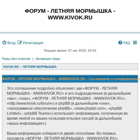
ФОРУМ - ЛЕТНЯЯ МОРМЫШКА -
WWW.KIVOK.RU
Вход
Регистрация
FAQ
Текущее время: 07 авг 2026, 20:54
Темы без ответов
|
Активные темы
KIVOK.RU
ЛЕТНЯЯ МОРМЫШКА
ФОРУМ - ЛЕТНЯЯ МОРМЫШКА - WWW.KIVOK.RU - Соглашение о конфиденциал
Это соглашение подробно объясняет, как «ФОРУМ - ЛЕТНЯЯ
МОРМЫШКА - WWW.KIVOK.RU» и его подразделения (в дальнейшем
«мы», «наш», «ФОРУМ - ЛЕТНЯЯ МОРМЫШКА - WWW.KIVOK.RU»,
«http://www.kivok.ru/forum») и phpBB (в дальнейшем «они»,
«программное обеспечение phpBB», «www.phpbb.com», «phpBB
Limited», «phpBB Teams») используют информацию, полученную во
время любой из ваших пользовательских сессий (в дальнейшем
«ваша информация»).
Ваша информация собирается двумя способами. Во-первых,
просмотр «ФОРУМ - ЛЕТНЯЯ МОРМЫШКА - WWW.KIVOK.RU»