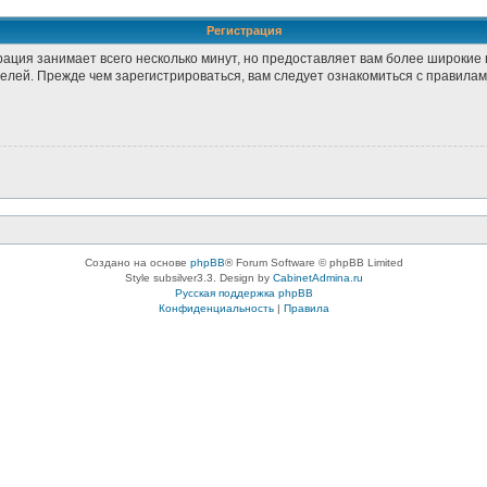
Регистрация
рация занимает всего несколько минут, но предоставляет вам более широки
лей. Прежде чем зарегистрироваться, вам следует ознакомиться с правилам
Создано на основе
phpBB
® Forum Software © phpBB Limited
Style subsilver3.3. Design by
CabinetAdmina.ru
Русская поддержка phpBB
Конфиденциальность
|
Правила