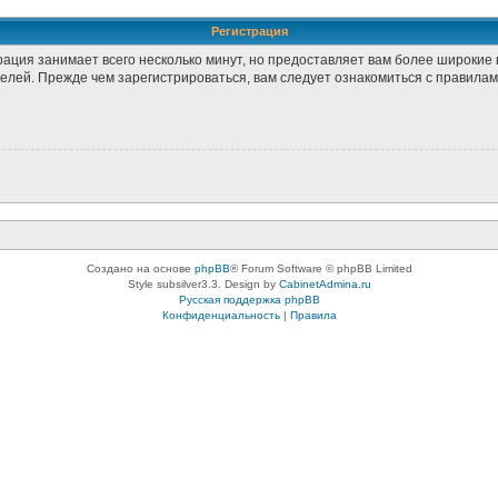
Регистрация
рация занимает всего несколько минут, но предоставляет вам более широки
лей. Прежде чем зарегистрироваться, вам следует ознакомиться с правилам
Создано на основе
phpBB
® Forum Software © phpBB Limited
Style subsilver3.3. Design by
CabinetAdmina.ru
Русская поддержка phpBB
Конфиденциальность
|
Правила