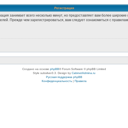
Регистрация
рация занимает всего несколько минут, но предоставляет вам более широки
лей. Прежде чем зарегистрироваться, вам следует ознакомиться с правилам
Создано на основе
phpBB
® Forum Software © phpBB Limited
Style subsilver3.3. Design by
CabinetAdmina.ru
Русская поддержка phpBB
Конфиденциальность
|
Правила