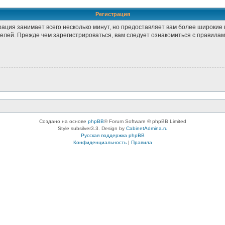
Регистрация
рация занимает всего несколько минут, но предоставляет вам более широки
лей. Прежде чем зарегистрироваться, вам следует ознакомиться с правилам
Создано на основе
phpBB
® Forum Software © phpBB Limited
Style subsilver3.3. Design by
CabinetAdmina.ru
Русская поддержка phpBB
Конфиденциальность
|
Правила