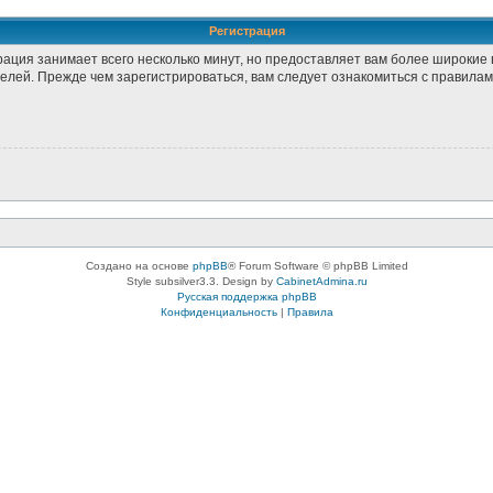
Регистрация
рация занимает всего несколько минут, но предоставляет вам более широки
лей. Прежде чем зарегистрироваться, вам следует ознакомиться с правилам
Создано на основе
phpBB
® Forum Software © phpBB Limited
Style subsilver3.3. Design by
CabinetAdmina.ru
Русская поддержка phpBB
Конфиденциальность
|
Правила