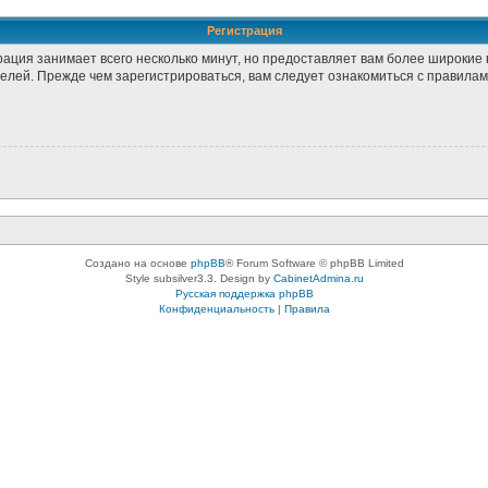
Регистрация
рация занимает всего несколько минут, но предоставляет вам более широки
лей. Прежде чем зарегистрироваться, вам следует ознакомиться с правилам
Создано на основе
phpBB
® Forum Software © phpBB Limited
Style subsilver3.3. Design by
CabinetAdmina.ru
Русская поддержка phpBB
Конфиденциальность
|
Правила