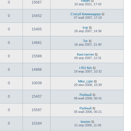
Vladim
0
15067
10 апр 2021, 17:42
Статуй Коммандора
0
15452
07 май 2007, 17:10
kop
0
15405
26 апр 2007, 14:38
Tor
0
14681
16 апр 2007, 21:40
Константин
0
15588
09 апр 2007, 12:31
I-RU fish
0
14988
19 мар 2007, 10:32
Mike_Lipin
0
10039
20 июл 2006, 10:39
Рыбный
0
15407
08 май 2006, 00:41
Рыбный
0
15597
05 май 2006, 00:21
boston
0
10184
21 апр 2006, 11:40