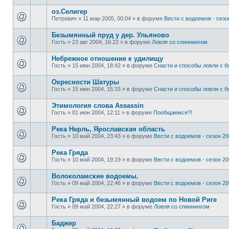
оз.Селигер
Петрович
»
11 мар 2005, 00:04
» в форуме
Вести с водоемов - сезон
Безымянный пруд у дер. Ульяново
Гость
»
23 авг 2004, 16:22
» в форуме
Ловля со спиннингом
Небрежное отношение к удилищу
Гость
»
15 июн 2004, 18:42
» в форуме
Снасти и способы ловли с 
Окресности Шатуры
Гость
»
15 июн 2004, 15:33
» в форуме
Снасти и способы ловли с 
Этимология слова Assassin
Гость
»
01 июн 2004, 12:11
» в форуме
Пообщаемся?!
Река Нерль, Ярославская область
Гость
»
10 май 2004, 23:43
» в форуме
Вести с водоемов - сезон 200
Река Гряда
Гость
»
10 май 2004, 19:19
» в форуме
Вести с водоемов - сезон 200
Волоколамские водоемы.
Гость
»
09 май 2004, 22:46
» в форуме
Вести с водоемов - сезон 200
Река Гряда и безымянный водоем по Новой Риге
Гость
»
09 май 2004, 22:27
» в форуме
Ловля со спиннингом
Баджер