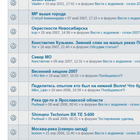
Vladim
»
10 апр 2021, 17:42
» в форуме
Вести с водоемов - сезон 20
МР выше города
Статуй Коммандора
»
07 май 2007, 17:10
» в форуме
Вести с водое
Окрестности Новосибирска
kop
»
26 апр 2007, 14:38
» в форуме
Вести с водоемов - сезон 2007 
Константин Кузьмин. Зимний спин на малых реках 
Tor
»
16 апр 2007, 21:40
» в форуме
Обсудим статью?
Север МО
Константин
»
09 апр 2007, 12:31
» в форуме
Вести с водоемов - сез
Весенний хищник-2007
I-RU fish
»
19 мар 2007, 10:32
» в форуме
Пообщаемся?!
Поделитесь опытом кто был на нижней Волге! Что б
Mike_Lipin
»
20 июл 2006, 10:39
» в форуме
Пообщаемся?!
Река где-то в Ярославской области
Рыбный
»
08 май 2006, 00:41
» в форуме
Вести с водоемов - сезон 
Shimano Technium BX TE 5-600
Рыбный
»
05 май 2006, 00:21
» в форуме
Тестирование удилищ
Москва-река (северо-запад)
boston
»
21 апр 2006, 11:40
» в форуме
Вести с водоемов - сезон 20