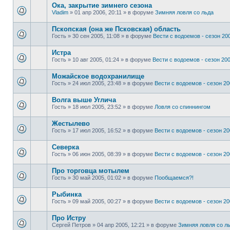
Ока, закрытие зимнего сезона
Vladim
»
01 апр 2006, 20:11
» в форуме
Зимняя ловля со льда
Пскопская (она же Псковская) область
Гость
»
30 сен 2005, 11:08
» в форуме
Вести с водоемов - сезон 200
Истра
Гость
»
10 авг 2005, 01:24
» в форуме
Вести с водоемов - сезон 2002
Можайское водохранилище
Гость
»
24 июл 2005, 23:48
» в форуме
Вести с водоемов - сезон 200
Волга выше Углича
Гость
»
18 июл 2005, 23:52
» в форуме
Ловля со спиннингом
Жестылево
Гость
»
17 июл 2005, 16:52
» в форуме
Вести с водоемов - сезон 200
Cеверка
Гость
»
06 июн 2005, 08:39
» в форуме
Вести с водоемов - сезон 200
Про торговца мотылем
Гость
»
30 май 2005, 01:02
» в форуме
Пообщаемся?!
Рыбинка
Гость
»
09 май 2005, 00:27
» в форуме
Вести с водоемов - сезон 200
Про Истру
Сергей Петров
»
04 апр 2005, 12:21
» в форуме
Зимняя ловля со л