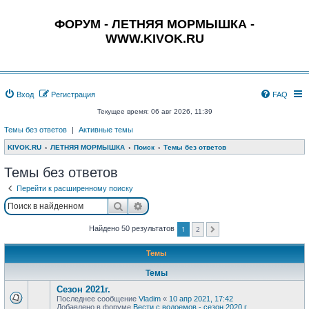
ФОРУМ - ЛЕТНЯЯ МОРМЫШКА -
WWW.KIVOK.RU
Вход
Регистрация
FAQ
Текущее время: 06 авг 2026, 11:39
Темы без ответов
|
Активные темы
KIVOK.RU
ЛЕТНЯЯ МОРМЫШКА
Поиск
Темы без ответов
Темы без ответов
Перейти к расширенному поиску
Поиск
Расширенный поиск
1
2
Найдено 50 результатов
След.
Темы
Темы
Сезон 2021г.
Последнее сообщение
Vladim
«
10 апр 2021, 17:42
Добавлено в форуме
Вести с водоемов - сезон 2020 г.