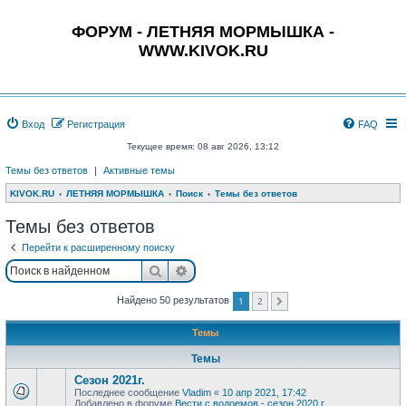
ФОРУМ - ЛЕТНЯЯ МОРМЫШКА -
WWW.KIVOK.RU
Вход
Регистрация
FAQ
Текущее время: 08 авг 2026, 13:12
Темы без ответов
|
Активные темы
KIVOK.RU
ЛЕТНЯЯ МОРМЫШКА
Поиск
Темы без ответов
Темы без ответов
Перейти к расширенному поиску
Поиск
Расширенный поиск
1
2
Найдено 50 результатов
След.
Темы
Темы
Сезон 2021г.
Последнее сообщение
Vladim
«
10 апр 2021, 17:42
Добавлено в форуме
Вести с водоемов - сезон 2020 г.