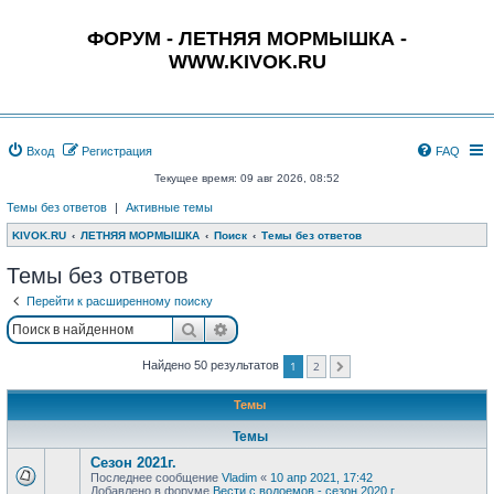
ФОРУМ - ЛЕТНЯЯ МОРМЫШКА -
WWW.KIVOK.RU
Вход
Регистрация
FAQ
Текущее время: 09 авг 2026, 08:52
Темы без ответов
|
Активные темы
KIVOK.RU
ЛЕТНЯЯ МОРМЫШКА
Поиск
Темы без ответов
Темы без ответов
Перейти к расширенному поиску
Поиск
Расширенный поиск
1
2
Найдено 50 результатов
След.
Темы
Темы
Сезон 2021г.
Последнее сообщение
Vladim
«
10 апр 2021, 17:42
Добавлено в форуме
Вести с водоемов - сезон 2020 г.