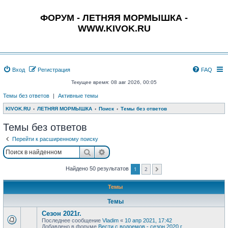
ФОРУМ - ЛЕТНЯЯ МОРМЫШКА -
WWW.KIVOK.RU
Вход
Регистрация
FAQ
Текущее время: 08 авг 2026, 00:05
Темы без ответов
|
Активные темы
KIVOK.RU
ЛЕТНЯЯ МОРМЫШКА
Поиск
Темы без ответов
Темы без ответов
Перейти к расширенному поиску
Поиск
Расширенный поиск
1
2
Найдено 50 результатов
След.
Темы
Темы
Сезон 2021г.
Последнее сообщение
Vladim
«
10 апр 2021, 17:42
Добавлено в форуме
Вести с водоемов - сезон 2020 г.