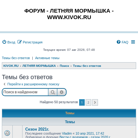
ФОРУМ - ЛЕТНЯЯ МОРМЫШКА -
WWW.KIVOK.RU
Вход
Регистрация
FAQ
Текущее время: 07 авг 2026, 07:48
Темы без ответов
|
Активные темы
KIVOK.RU
ЛЕТНЯЯ МОРМЫШКА
Поиск
Темы без ответов
Темы без ответов
Перейти к расширенному поиску
Поиск
Расширенный поиск
1
2
Найдено 50 результатов
След.
Темы
Темы
Сезон 2021г.
Последнее сообщение
Vladim
«
10 апр 2021, 17:42
Добавлено в форуме
Вести с водоемов - сезон 2020 г.