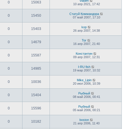
Vladim
0
15063
10 апр 2021, 17:42
Статуй Коммандора
0
15450
07 май 2007, 17:10
kop
0
15403
26 апр 2007, 14:38
Tor
0
14679
16 апр 2007, 21:40
Константин
0
15587
09 апр 2007, 12:31
I-RU fish
0
14985
19 мар 2007, 10:32
Mike_Lipin
0
10036
20 июл 2006, 10:39
Рыбный
0
15404
08 май 2006, 00:41
Рыбный
0
15596
05 май 2006, 00:21
boston
0
10182
21 апр 2006, 11:40