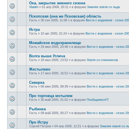
Ока, закрытие зимнего сезона
Vladim
»
01 апр 2006, 20:11
» в форуме
Зимняя ловля со льда
Пскопская (она же Псковская) область
Гость
»
30 сен 2005, 11:08
» в форуме
Вести с водоемов - сезон 200
Истра
Гость
»
10 авг 2005, 01:24
» в форуме
Вести с водоемов - сезон 2002
Можайское водохранилище
Гость
»
24 июл 2005, 23:48
» в форуме
Вести с водоемов - сезон 200
Волга выше Углича
Гость
»
18 июл 2005, 23:52
» в форуме
Ловля со спиннингом
Жестылево
Гость
»
17 июл 2005, 16:52
» в форуме
Вести с водоемов - сезон 200
Cеверка
Гость
»
06 июн 2005, 08:39
» в форуме
Вести с водоемов - сезон 200
Про торговца мотылем
Гость
»
30 май 2005, 01:02
» в форуме
Пообщаемся?!
Рыбинка
Гость
»
09 май 2005, 00:27
» в форуме
Вести с водоемов - сезон 200
Про Истру
Сергей Петров
»
04 апр 2005, 12:21
» в форуме
Зимняя ловля со л