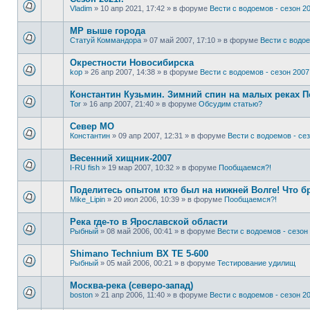
Vladim
»
10 апр 2021, 17:42
» в форуме
Вести с водоемов - сезон 20
МР выше города
Статуй Коммандора
»
07 май 2007, 17:10
» в форуме
Вести с водое
Окрестности Новосибирска
kop
»
26 апр 2007, 14:38
» в форуме
Вести с водоемов - сезон 2007 
Константин Кузьмин. Зимний спин на малых реках 
Tor
»
16 апр 2007, 21:40
» в форуме
Обсудим статью?
Север МО
Константин
»
09 апр 2007, 12:31
» в форуме
Вести с водоемов - сез
Весенний хищник-2007
I-RU fish
»
19 мар 2007, 10:32
» в форуме
Пообщаемся?!
Поделитесь опытом кто был на нижней Волге! Что б
Mike_Lipin
»
20 июл 2006, 10:39
» в форуме
Пообщаемся?!
Река где-то в Ярославской области
Рыбный
»
08 май 2006, 00:41
» в форуме
Вести с водоемов - сезон 
Shimano Technium BX TE 5-600
Рыбный
»
05 май 2006, 00:21
» в форуме
Тестирование удилищ
Москва-река (северо-запад)
boston
»
21 апр 2006, 11:40
» в форуме
Вести с водоемов - сезон 20