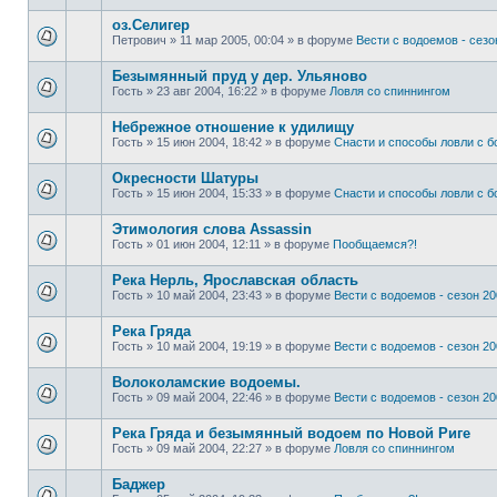
оз.Селигер
Петрович
»
11 мар 2005, 00:04
» в форуме
Вести с водоемов - сезон
Безымянный пруд у дер. Ульяново
Гость
»
23 авг 2004, 16:22
» в форуме
Ловля со спиннингом
Небрежное отношение к удилищу
Гость
»
15 июн 2004, 18:42
» в форуме
Снасти и способы ловли с 
Окресности Шатуры
Гость
»
15 июн 2004, 15:33
» в форуме
Снасти и способы ловли с 
Этимология слова Assassin
Гость
»
01 июн 2004, 12:11
» в форуме
Пообщаемся?!
Река Нерль, Ярославская область
Гость
»
10 май 2004, 23:43
» в форуме
Вести с водоемов - сезон 200
Река Гряда
Гость
»
10 май 2004, 19:19
» в форуме
Вести с водоемов - сезон 200
Волоколамские водоемы.
Гость
»
09 май 2004, 22:46
» в форуме
Вести с водоемов - сезон 200
Река Гряда и безымянный водоем по Новой Риге
Гость
»
09 май 2004, 22:27
» в форуме
Ловля со спиннингом
Баджер