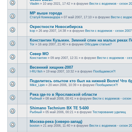
Vladim
»
10 апр 2021, 17:42
» в форуме
Вести с водоемов - сезон 20
МР выше города
Статуй Коммандора
»
07 май 2007, 17:10
» в форуме
Вести с водое
Окрестности Новосибирска
kop
»
26 апр 2007, 14:38
» в форуме
Вести с водоемов - сезон 2007 
Константин Кузьмин. Зимний спин на малых реках 
Tor
»
16 апр 2007, 21:40
» в форуме
Обсудим статью?
Север МО
Константин
»
09 апр 2007, 12:31
» в форуме
Вести с водоемов - сез
Весенний хищник-2007
I-RU fish
»
19 мар 2007, 10:32
» в форуме
Пообщаемся?!
Поделитесь опытом кто был на нижней Волге! Что б
Mike_Lipin
»
20 июл 2006, 10:39
» в форуме
Пообщаемся?!
Река где-то в Ярославской области
Рыбный
»
08 май 2006, 00:41
» в форуме
Вести с водоемов - сезон 
Shimano Technium BX TE 5-600
Рыбный
»
05 май 2006, 00:21
» в форуме
Тестирование удилищ
Москва-река (северо-запад)
boston
»
21 апр 2006, 11:40
» в форуме
Вести с водоемов - сезон 20