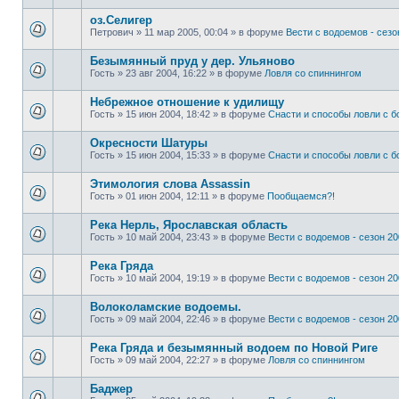
оз.Селигер
Петрович
»
11 мар 2005, 00:04
» в форуме
Вести с водоемов - сезон
Безымянный пруд у дер. Ульяново
Гость
»
23 авг 2004, 16:22
» в форуме
Ловля со спиннингом
Небрежное отношение к удилищу
Гость
»
15 июн 2004, 18:42
» в форуме
Снасти и способы ловли с 
Окресности Шатуры
Гость
»
15 июн 2004, 15:33
» в форуме
Снасти и способы ловли с 
Этимология слова Assassin
Гость
»
01 июн 2004, 12:11
» в форуме
Пообщаемся?!
Река Нерль, Ярославская область
Гость
»
10 май 2004, 23:43
» в форуме
Вести с водоемов - сезон 200
Река Гряда
Гость
»
10 май 2004, 19:19
» в форуме
Вести с водоемов - сезон 200
Волоколамские водоемы.
Гость
»
09 май 2004, 22:46
» в форуме
Вести с водоемов - сезон 200
Река Гряда и безымянный водоем по Новой Риге
Гость
»
09 май 2004, 22:27
» в форуме
Ловля со спиннингом
Баджер