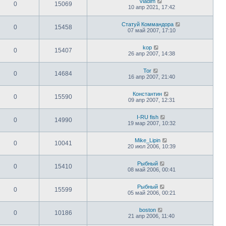
Vladim
0
15069
10 апр 2021, 17:42
Статуй Коммандора
0
15458
07 май 2007, 17:10
kop
0
15407
26 апр 2007, 14:38
Tor
0
14684
16 апр 2007, 21:40
Константин
0
15590
09 апр 2007, 12:31
I-RU fish
0
14990
19 мар 2007, 10:32
Mike_Lipin
0
10041
20 июл 2006, 10:39
Рыбный
0
15410
08 май 2006, 00:41
Рыбный
0
15599
05 май 2006, 00:21
boston
0
10186
21 апр 2006, 11:40