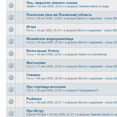
Ока, закрытие зимнего сезона
Vladim
»
01 апр 2006, 20:11
» в форуме
Зимняя ловля со льда
Пскопская (она же Псковская) область
Гость
»
30 сен 2005, 11:08
» в форуме
Вести с водоемов - сезон 200
Истра
Гость
»
10 авг 2005, 01:24
» в форуме
Вести с водоемов - сезон 2002
Можайское водохранилище
Гость
»
24 июл 2005, 23:48
» в форуме
Вести с водоемов - сезон 200
Волга выше Углича
Гость
»
18 июл 2005, 23:52
» в форуме
Ловля со спиннингом
Жестылево
Гость
»
17 июл 2005, 16:52
» в форуме
Вести с водоемов - сезон 200
Cеверка
Гость
»
06 июн 2005, 08:39
» в форуме
Вести с водоемов - сезон 200
Про торговца мотылем
Гость
»
30 май 2005, 01:02
» в форуме
Пообщаемся?!
Рыбинка
Гость
»
09 май 2005, 00:27
» в форуме
Вести с водоемов - сезон 200
Про Истру
Сергей Петров
»
04 апр 2005, 12:21
» в форуме
Зимняя ловля со л