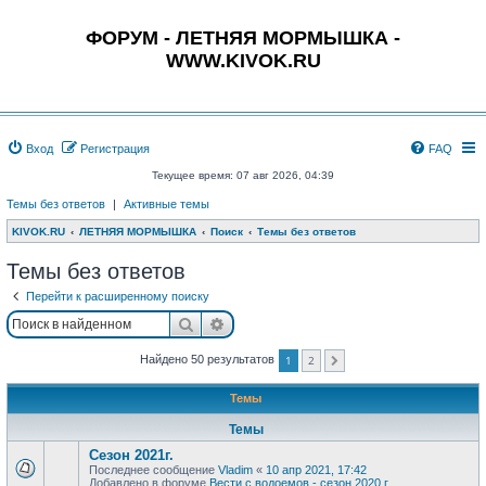
ФОРУМ - ЛЕТНЯЯ МОРМЫШКА -
WWW.KIVOK.RU
Вход
Регистрация
FAQ
Текущее время: 07 авг 2026, 04:39
Темы без ответов
|
Активные темы
KIVOK.RU
ЛЕТНЯЯ МОРМЫШКА
Поиск
Темы без ответов
Темы без ответов
Перейти к расширенному поиску
Поиск
Расширенный поиск
1
2
Найдено 50 результатов
След.
Темы
Темы
Сезон 2021г.
Последнее сообщение
Vladim
«
10 апр 2021, 17:42
Добавлено в форуме
Вести с водоемов - сезон 2020 г.