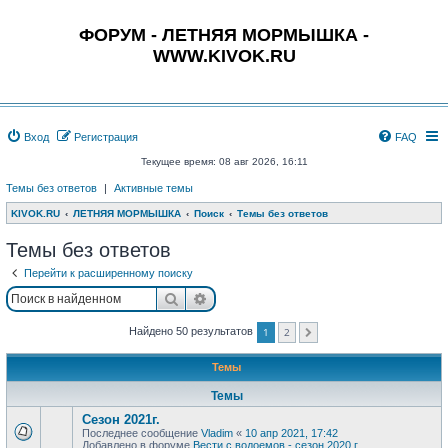
ФОРУМ - ЛЕТНЯЯ МОРМЫШКА -
WWW.KIVOK.RU
Вход
Регистрация
FAQ
Текущее время: 08 авг 2026, 16:11
Темы без ответов
|
Активные темы
KIVOK.RU
ЛЕТНЯЯ МОРМЫШКА
Поиск
Темы без ответов
Темы без ответов
Перейти к расширенному поиску
Поиск
Расширенный поиск
1
2
Найдено 50 результатов
След.
Темы
Темы
Сезон 2021г.
Последнее сообщение
Vladim
«
10 апр 2021, 17:42
Добавлено в форуме
Вести с водоемов - сезон 2020 г.