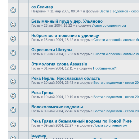
оз.Селигер
Петрович
»
11 мар 2005, 00:04
» в форуме
Вести с водоемов - сезон
Безымянный пруд у дер. Ульяново
Гость
»
23 авг 2004, 16:22
» в форуме
Ловля со спиннингом
Небрежное отношение к удилищу
Гость
»
15 июн 2004, 18:42
» в форуме
Снасти и способы ловли с 
Окресности Шатуры
Гость
»
15 июн 2004, 15:33
» в форуме
Снасти и способы ловли с 
Этимология слова Assassin
Гость
»
01 июн 2004, 12:11
» в форуме
Пообщаемся?!
Река Нерль, Ярославская область
Гость
»
10 май 2004, 23:43
» в форуме
Вести с водоемов - сезон 200
Река Гряда
Гость
»
10 май 2004, 19:19
» в форуме
Вести с водоемов - сезон 200
Волоколамские водоемы.
Гость
»
09 май 2004, 22:46
» в форуме
Вести с водоемов - сезон 200
Река Гряда и безымянный водоем по Новой Риге
Гость
»
09 май 2004, 22:27
» в форуме
Ловля со спиннингом
Баджер