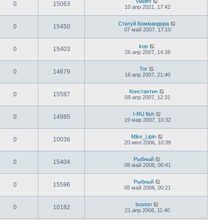
Vladim
0
15063
10 апр 2021, 17:42
Статуй Коммандора
0
15450
07 май 2007, 17:10
kop
0
15403
26 апр 2007, 14:38
Tor
0
14679
16 апр 2007, 21:40
Константин
0
15587
09 апр 2007, 12:31
I-RU fish
0
14985
19 мар 2007, 10:32
Mike_Lipin
0
10036
20 июл 2006, 10:39
Рыбный
0
15404
08 май 2006, 00:41
Рыбный
0
15596
05 май 2006, 00:21
boston
0
10182
21 апр 2006, 11:40