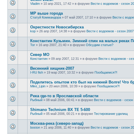
Vladim
»
10 апр 2021, 17:42
» в форуме
Вести с водоемов - сезон 20
МР выше города
Статуй Коммандора
»
07 май 2007, 17:10
» в форуме
Вести с водое
Окрестности Новосибирска
kop
»
26 апр 2007, 14:38
» в форуме
Вести с водоемов - сезон 2007 
Константин Кузьмин. Зимний спин на малых реках 
Tor
»
16 апр 2007, 21:40
» в форуме
Обсудим статью?
Север МО
Константин
»
09 апр 2007, 12:31
» в форуме
Вести с водоемов - сез
Весенний хищник-2007
I-RU fish
»
19 мар 2007, 10:32
» в форуме
Пообщаемся?!
Поделитесь опытом кто был на нижней Волге! Что б
Mike_Lipin
»
20 июл 2006, 10:39
» в форуме
Пообщаемся?!
Река где-то в Ярославской области
Рыбный
»
08 май 2006, 00:41
» в форуме
Вести с водоемов - сезон 
Shimano Technium BX TE 5-600
Рыбный
»
05 май 2006, 00:21
» в форуме
Тестирование удилищ
Москва-река (северо-запад)
boston
»
21 апр 2006, 11:40
» в форуме
Вести с водоемов - сезон 20