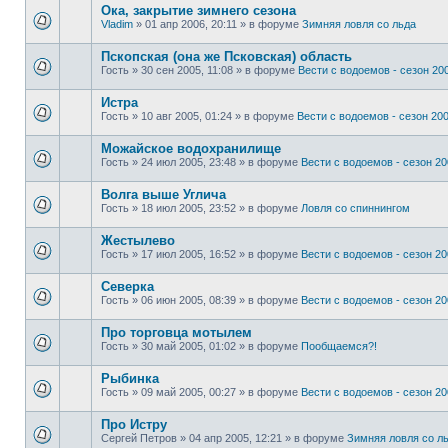
Ока, закрытие зимнего сезона
Vladim
»
01 апр 2006, 20:11
» в форуме
Зимняя ловля со льда
Пскопская (она же Псковская) область
Гость
»
30 сен 2005, 11:08
» в форуме
Вести с водоемов - сезон 200
Истра
Гость
»
10 авг 2005, 01:24
» в форуме
Вести с водоемов - сезон 2002
Можайское водохранилище
Гость
»
24 июл 2005, 23:48
» в форуме
Вести с водоемов - сезон 200
Волга выше Углича
Гость
»
18 июл 2005, 23:52
» в форуме
Ловля со спиннингом
Жестылево
Гость
»
17 июл 2005, 16:52
» в форуме
Вести с водоемов - сезон 200
Cеверка
Гость
»
06 июн 2005, 08:39
» в форуме
Вести с водоемов - сезон 200
Про торговца мотылем
Гость
»
30 май 2005, 01:02
» в форуме
Пообщаемся?!
Рыбинка
Гость
»
09 май 2005, 00:27
» в форуме
Вести с водоемов - сезон 200
Про Истру
Сергей Петров
»
04 апр 2005, 12:21
» в форуме
Зимняя ловля со л