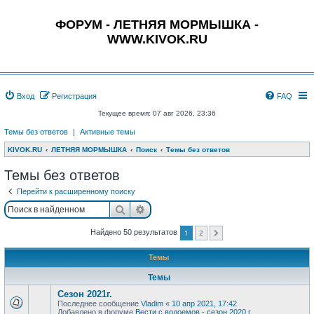
ФОРУМ - ЛЕТНЯЯ МОРМЫШКА -
WWW.KIVOK.RU
Вход
Регистрация
FAQ
Текущее время: 07 авг 2026, 23:36
Темы без ответов
|
Активные темы
KIVOK.RU
ЛЕТНЯЯ МОРМЫШКА
Поиск
Темы без ответов
Темы без ответов
Перейти к расширенному поиску
Поиск
Расширенный поиск
1
2
Найдено 50 результатов
След.
Темы
Темы
Сезон 2021г.
Последнее сообщение
Vladim
«
10 апр 2021, 17:42
Добавлено в форуме
Вести с водоемов - сезон 2020 г.