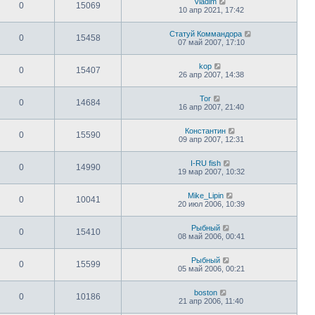
Vladim
0
15069
10 апр 2021, 17:42
Статуй Коммандора
0
15458
07 май 2007, 17:10
kop
0
15407
26 апр 2007, 14:38
Tor
0
14684
16 апр 2007, 21:40
Константин
0
15590
09 апр 2007, 12:31
I-RU fish
0
14990
19 мар 2007, 10:32
Mike_Lipin
0
10041
20 июл 2006, 10:39
Рыбный
0
15410
08 май 2006, 00:41
Рыбный
0
15599
05 май 2006, 00:21
boston
0
10186
21 апр 2006, 11:40