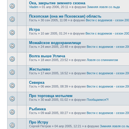
Ока, закрытие зимнего сезона
Vladim
»
01 апр 2006, 20:11
» в форуме
Зимняя ловля со льда
Пскопская (она же Псковская) область
Гость
»
30 сен 2005, 11:08
» в форуме
Вести с водоемов - сезон 200
Истра
Гость
»
10 авг 2005, 01:24
» в форуме
Вести с водоемов - сезон 2002
Можайское водохранилище
Гость
»
24 июл 2005, 23:48
» в форуме
Вести с водоемов - сезон 200
Волга выше Углича
Гость
»
18 июл 2005, 23:52
» в форуме
Ловля со спиннингом
Жестылево
Гость
»
17 июл 2005, 16:52
» в форуме
Вести с водоемов - сезон 200
Cеверка
Гость
»
06 июн 2005, 08:39
» в форуме
Вести с водоемов - сезон 200
Про торговца мотылем
Гость
»
30 май 2005, 01:02
» в форуме
Пообщаемся?!
Рыбинка
Гость
»
09 май 2005, 00:27
» в форуме
Вести с водоемов - сезон 200
Про Истру
Сергей Петров
»
04 апр 2005, 12:21
» в форуме
Зимняя ловля со л