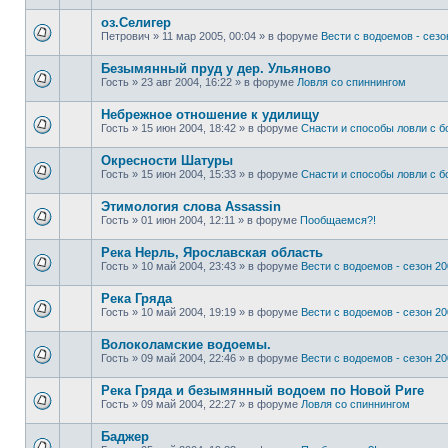
оз.Селигер
Петрович
»
11 мар 2005, 00:04
» в форуме
Вести с водоемов - сезон
Безымянный пруд у дер. Ульяново
Гость
»
23 авг 2004, 16:22
» в форуме
Ловля со спиннингом
Небрежное отношение к удилищу
Гость
»
15 июн 2004, 18:42
» в форуме
Снасти и способы ловли с 
Окресности Шатуры
Гость
»
15 июн 2004, 15:33
» в форуме
Снасти и способы ловли с 
Этимология слова Assassin
Гость
»
01 июн 2004, 12:11
» в форуме
Пообщаемся?!
Река Нерль, Ярославская область
Гость
»
10 май 2004, 23:43
» в форуме
Вести с водоемов - сезон 200
Река Гряда
Гость
»
10 май 2004, 19:19
» в форуме
Вести с водоемов - сезон 200
Волоколамские водоемы.
Гость
»
09 май 2004, 22:46
» в форуме
Вести с водоемов - сезон 200
Река Гряда и безымянный водоем по Новой Риге
Гость
»
09 май 2004, 22:27
» в форуме
Ловля со спиннингом
Баджер