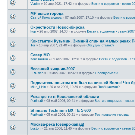
Vladim
»
10 апр 2021, 17:42
» в форуме
Вести с водоемов - сезон 20
МР выше города
Статуй Коммандора
»
07 май 2007, 17:10
» в форуме
Вести с водое
Окрестности Новосибирска
kop
»
26 апр 2007, 14:38
» в форуме
Вести с водоемов - сезон 2007 
Константин Кузьмин. Зимний спин на малых реках 
Tor
»
16 апр 2007, 21:40
» в форуме
Обсудим статью?
Север МО
Константин
»
09 апр 2007, 12:31
» в форуме
Вести с водоемов - сез
Весенний хищник-2007
I-RU fish
»
19 мар 2007, 10:32
» в форуме
Пообщаемся?!
Поделитесь опытом кто был на нижней Волге! Что б
Mike_Lipin
»
20 июл 2006, 10:39
» в форуме
Пообщаемся?!
Река где-то в Ярославской области
Рыбный
»
08 май 2006, 00:41
» в форуме
Вести с водоемов - сезон 
Shimano Technium BX TE 5-600
Рыбный
»
05 май 2006, 00:21
» в форуме
Тестирование удилищ
Москва-река (северо-запад)
boston
»
21 апр 2006, 11:40
» в форуме
Вести с водоемов - сезон 20