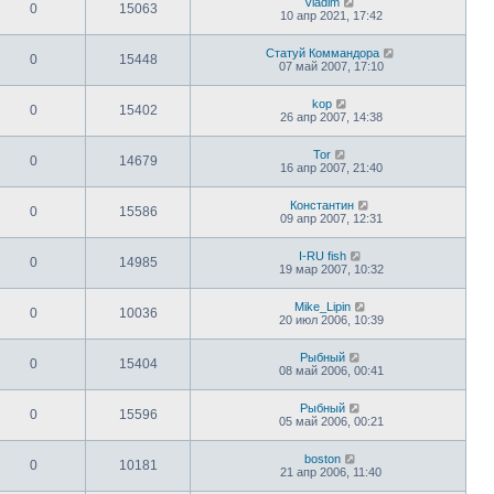
Vladim
0
15063
10 апр 2021, 17:42
Статуй Коммандора
0
15448
07 май 2007, 17:10
kop
0
15402
26 апр 2007, 14:38
Tor
0
14679
16 апр 2007, 21:40
Константин
0
15586
09 апр 2007, 12:31
I-RU fish
0
14985
19 мар 2007, 10:32
Mike_Lipin
0
10036
20 июл 2006, 10:39
Рыбный
0
15404
08 май 2006, 00:41
Рыбный
0
15596
05 май 2006, 00:21
boston
0
10181
21 апр 2006, 11:40