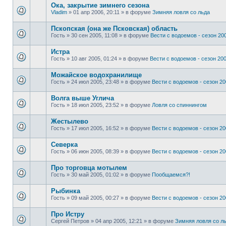
Ока, закрытие зимнего сезона
Vladim
»
01 апр 2006, 20:11
» в форуме
Зимняя ловля со льда
Пскопская (она же Псковская) область
Гость
»
30 сен 2005, 11:08
» в форуме
Вести с водоемов - сезон 200
Истра
Гость
»
10 авг 2005, 01:24
» в форуме
Вести с водоемов - сезон 2002
Можайское водохранилище
Гость
»
24 июл 2005, 23:48
» в форуме
Вести с водоемов - сезон 200
Волга выше Углича
Гость
»
18 июл 2005, 23:52
» в форуме
Ловля со спиннингом
Жестылево
Гость
»
17 июл 2005, 16:52
» в форуме
Вести с водоемов - сезон 200
Cеверка
Гость
»
06 июн 2005, 08:39
» в форуме
Вести с водоемов - сезон 200
Про торговца мотылем
Гость
»
30 май 2005, 01:02
» в форуме
Пообщаемся?!
Рыбинка
Гость
»
09 май 2005, 00:27
» в форуме
Вести с водоемов - сезон 200
Про Истру
Сергей Петров
»
04 апр 2005, 12:21
» в форуме
Зимняя ловля со л