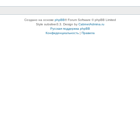
Создано на основе
phpBB
® Forum Software © phpBB Limited
Style subsilver3.3. Design by
CabinetAdmina.ru
Русская поддержка phpBB
Конфиденциальность
|
Правила