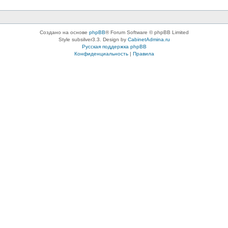
Создано на основе
phpBB
® Forum Software © phpBB Limited
Style subsilver3.3. Design by
CabinetAdmina.ru
Русская поддержка phpBB
Конфиденциальность
|
Правила