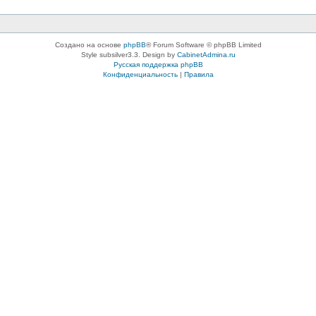
Создано на основе
phpBB
® Forum Software © phpBB Limited
Style subsilver3.3. Design by
CabinetAdmina.ru
Русская поддержка phpBB
Конфиденциальность
|
Правила