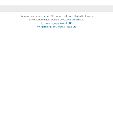
Создано на основе
phpBB
® Forum Software © phpBB Limited
Style subsilver3.3. Design by
CabinetAdmina.ru
Русская поддержка phpBB
Конфиденциальность
|
Правила